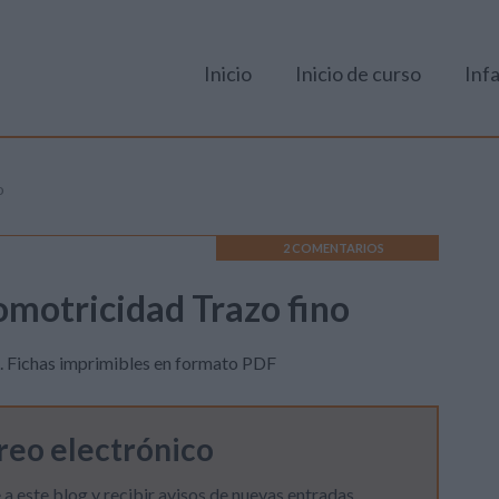
Inicio
Inicio de curso
Infa
o
2 COMENTARIOS
omotricidad Trazo fino
. Fichas imprimibles en formato PDF
rreo electrónico
 a este blog y recibir avisos de nuevas entradas.