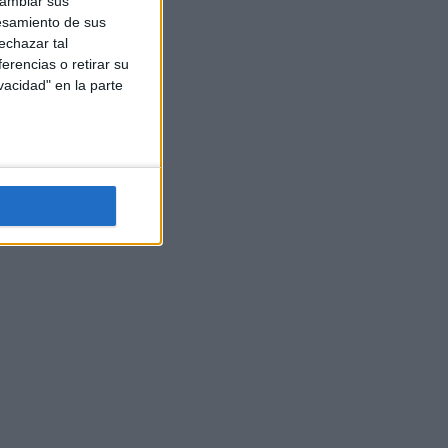
cambiar sus
esamiento de sus
echazar tal
erencias o retirar su
vacidad" en la parte