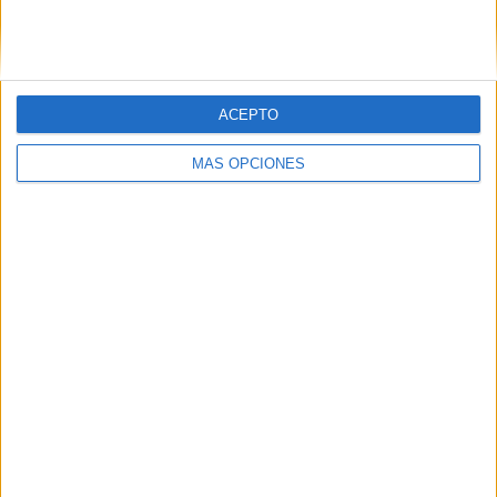
SIGUE NUESTROS TABLEROS EN
PINTEREST
ACEPTO
MÁS OPCIONES
LO MÁS VISITADO
Calendario minimalista curso 2026-2027
para docentes
Dibujos para colorear de las Guerreras K
pop