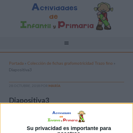
Portada
»
Colección de fichas grafomotricidad Trazo fino
»
Diapositiva3
28 OCTUBRE, 2018
POR
MARÍA
Diapositiva3
Pulsa sobre el enlace para descargar el
archivo:
Su privacidad es importante para