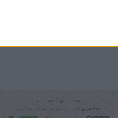
Primer grupo consonántico: Fichas de
lectura, identificación, trazo y escritura
Mejora tu caligrafía durante las
vacaciones con este cuadernillo
Súper librito de 500 actividades para
Infantil y Preescolar
Inicio
Aviso Legal
Contacto
www.actividadesdeinfantilyprimaria.com
- Copyright 2026