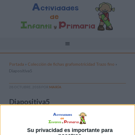
Portada
»
Colección de fichas grafomotricidad Trazo fino
»
Diapositiva5
28 OCTUBRE, 2018
POR
MARÍA
Diapositiva5
Pulsa sobre el enlace para descargar el
archivo:
Su privacidad es importante para