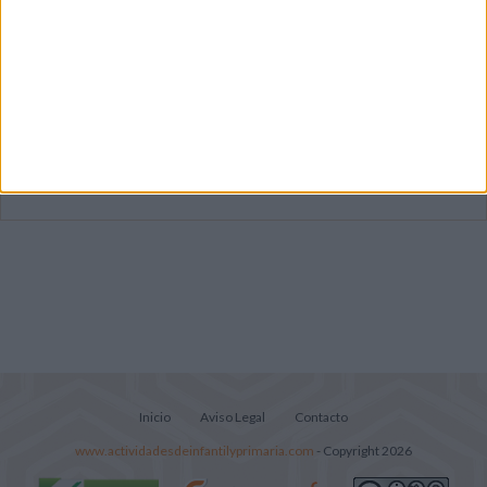
Primer grupo consonántico: Fichas de
lectura, identificación, trazo y escritura
Mejora tu caligrafía durante las
vacaciones con este cuadernillo
Súper librito de 500 actividades para
Infantil y Preescolar
Inicio
Aviso Legal
Contacto
www.actividadesdeinfantilyprimaria.com
- Copyright 2026