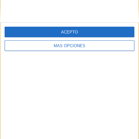
SIGUE NUESTROS TABLEROS EN
PINTEREST
ACEPTO
MÁS OPCIONES
LO MÁS VISITADO
Calendario minimalista curso 2026-2027
para docentes
Dibujos para colorear de las Guerreras K
pop