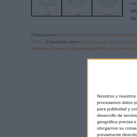
com
dif
dis
Publicado en:
5 Años
,
Atención
,
Dislexia
,
Educación Infa
Ciclo
Etiquetado como:
atención
,
aula de apoyo
,
Comp
fonemas
,
dislexia
,
lengua primaria
,
NEAE
,
trastorno lect
Nosotros y nuestro
procesamos datos per
para publicidad y co
desarrollo de servici
geográfica precisa e 
otorgarnos su conse
previamente descrito