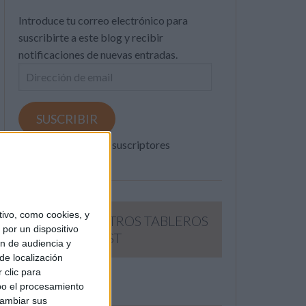
Introduce tu correo electrónico para
suscribirte a este blog y recibir
notificaciones de nuevas entradas.
Dirección
de
email
SUSCRIBIR
Únete a otros 371K suscriptores
ivo, como cookies, y
SIGUE NUESTROS TABLEROS
por un dispositivo
EN PINTEREST
ón de audiencia y
de localización
 clic para
bo el procesamiento
cambiar sus