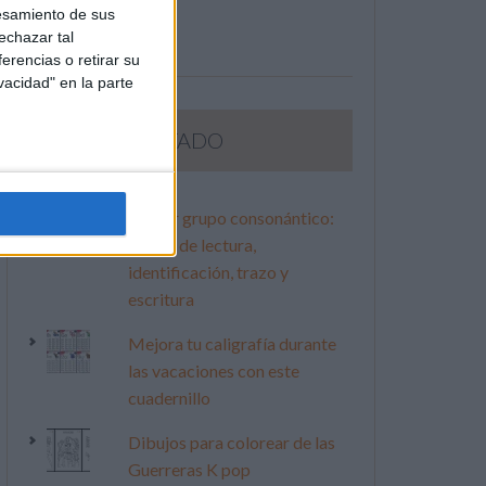
esamiento de sus
echazar tal
erencias o retirar su
vacidad" en la parte
LO MÁS VISITADO
Primer grupo consonántico:
Fichas de lectura,
identificación, trazo y
escritura
Mejora tu caligrafía durante
las vacaciones con este
cuadernillo
Dibujos para colorear de las
Guerreras K pop