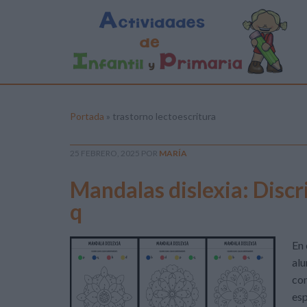
Portada
»
trastorno lectoescritura
25 FEBRERO, 2025
POR
MARÍA
Mandalas dislexia: Discri
q
En 
alu
con
esp