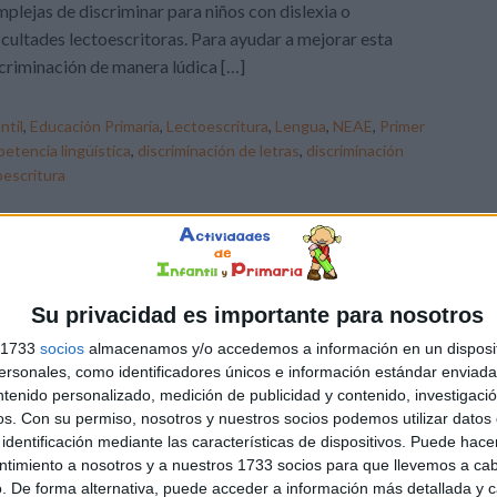
plejas de discriminar para niños con dislexia o
icultades lectoescritoras. Para ayudar a mejorar esta
criminación de manera lúdica […]
ntil
,
Educación Primaria
,
Lectoescritura
,
Lengua
,
NEAE
,
Primer
etencia lingüística
,
discriminación de letras
,
discriminación
oescritura
Su privacidad es importante para nosotros
s 1733
socios
almacenamos y/o accedemos a información en un disposit
sonales, como identificadores únicos e información estándar enviada 
ntenido personalizado, medición de publicidad y contenido, investigaci
os.
Con su permiso, nosotros y nuestros socios podemos utilizar datos 
identificación mediante las características de dispositivos. Puede hacer
ntimiento a nosotros y a nuestros 1733 socios para que llevemos a ca
. De forma alternativa, puede acceder a información más detallada y 