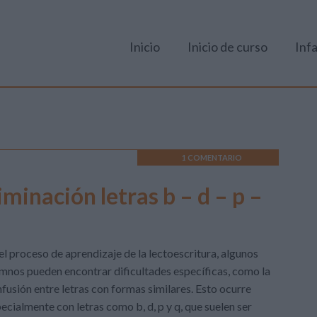
Inicio
Inicio de curso
Infa
1 COMENTARIO
minación letras b – d – p –
el proceso de aprendizaje de la lectoescritura, algunos
mnos pueden encontrar dificultades específicas, como la
fusión entre letras con formas similares. Esto ocurre
ecialmente con letras como b, d, p y q, que suelen ser