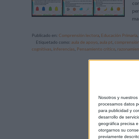
con
pen
mat
Publicado en:
Comprensión lectora
,
Educación Primaria
Etiquetado como:
aula de apoyo
,
aula pt
,
comprensión
cognitivas
,
inferencias
,
Pensamiento crítico
,
razonamien
Nosotros y nuestro
procesamos datos per
para publicidad y co
desarrollo de servici
geográfica precisa e 
otorgarnos su conse
previamente descrito