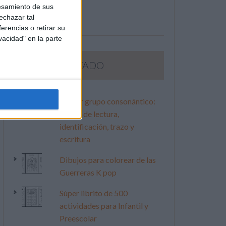
esamiento de sus
echazar tal
erencias o retirar su
vacidad" en la parte
LO MÁS VISITADO
Primer grupo consonántico:
Fichas de lectura,
identificación, trazo y
escritura
Dibujos para colorear de las
Guerreras K pop
Súper librito de 500
actividades para Infantil y
Preescolar