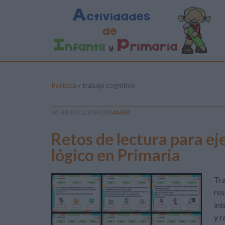
Portada
»
trabajo cognitivo
20 ENERO, 2026
POR
MARÍA
Retos de lectura para ej
lógico en Primaria
Tra
res
int
y r