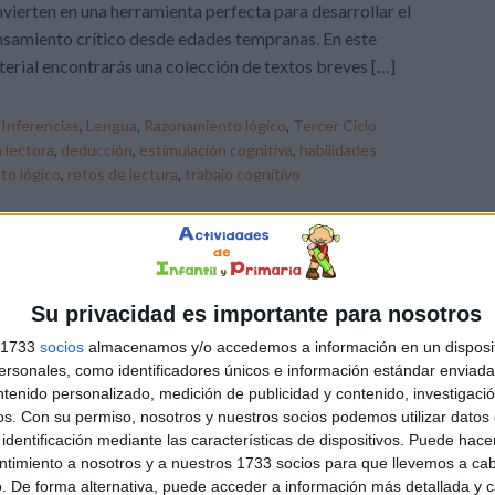
vierten en una herramienta perfecta para desarrollar el
samiento crítico desde edades tempranas. En este
erial encontrarás una colección de textos breves […]
,
Inferencias
,
Lengua
,
Razonamiento lógico
,
Tercer Ciclo
 lectora
,
deducción
,
estimulación cognitiva
,
habilidades
to lógico
,
retos de lectura
,
trabajo cognitivo
Su privacidad es importante para nosotros
s 1733
socios
almacenamos y/o accedemos a información en un disposit
sonales, como identificadores únicos e información estándar enviada 
ntenido personalizado, medición de publicidad y contenido, investigaci
os.
Con su permiso, nosotros y nuestros socios podemos utilizar datos 
identificación mediante las características de dispositivos. Puede hacer
ntimiento a nosotros y a nuestros 1733 socios para que llevemos a ca
. De forma alternativa, puede acceder a información más detallada y 