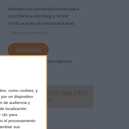
Introduce tu correo electrónico para
suscribirte a este blog y recibir
notificaciones de nuevas entradas.
Dirección
de
email
SUSCRIBIR
Únete a otros 371K suscriptores
ivo, como cookies, y
SIGUE NUESTROS TABLEROS
por un dispositivo
EN PINTEREST
ón de audiencia y
de localización
 clic para
bo el procesamiento
cambiar sus