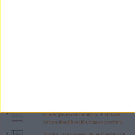
SIGUE NUESTROS TABLEROS EN
PINTEREST
LO MÁS VISITADO
Primer grupo consonántico: Fichas de
lectura, identificación, trazo y escritura
Dibujos para colorear de las Guerreras K