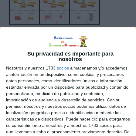
Aprender a diferenciar el tamaño y el peso de dos
objetos, animales o alimentos es fundamental para que
nuestros alumnos de Primaria aprendan con más
Su privacidad es importante para
facilidad las medidas de peso, capacidad y longitud. Para
nosotros
facilitar este aprendizaje, os comparto las siguientes
Nosotros y nuestros 1733
socios
almacenamos y/o accedemos
fichas; se trata de un recurso muy visual. cuyo objetivo es
a información en un dispositivo, como cookies, y procesamos
que el alumno […]
datos personales, como identificadores únicos e información
estándar enviada por un dispositivo para publicidad y contenido
personalizado, medición de publicidad y contenido,
Publicado en:
4 Años
,
5 Años
,
Actividad manipulativa
,
investigación de audiencia y desarrollo de servicios.
Con su
Educación Infantil
,
Lógico-Matemática
,
Lógico-Matemática
permiso, nosotros y nuestros socios podemos utilizar datos de
Etiquetado como:
actividad manipulativa
,
educación infantil
,
localización geográfica precisa e identificación mediante las
educación preescolar
,
lógica matemática
,
peso
,
tamaño
características de dispositivos. Puede hacer clic para otorgarnos
su consentimiento a nosotros y a nuestros 1733 socios para
que llevemos a cabo el procesamiento previamente descrito. De
24 ENERO, 2022
POR
MARÍA