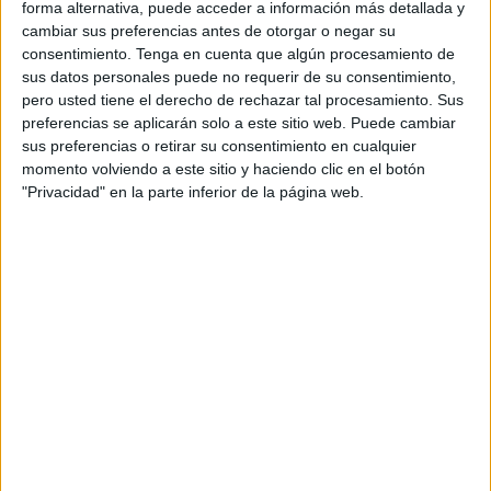
forma alternativa, puede acceder a información más detallada y
cambiar sus preferencias antes de otorgar o negar su
Fichas manipulativas: Comparamos
consentimiento.
Tenga en cuenta que algún procesamiento de
el peso de dos objetos
sus datos personales puede no requerir de su consentimiento,
pero usted tiene el derecho de rechazar tal procesamiento. Sus
preferencias se aplicarán solo a este sitio web. Puede cambiar
sus preferencias o retirar su consentimiento en cualquier
momento volviendo a este sitio y haciendo clic en el botón
"Privacidad" en la parte inferior de la página web.
Aprender a diferenciar el tamaño y el peso de dos
objetos, animales o alimentos es fundamental para que
nuestros alumnos de Primaria aprendan con más
facilidad las medidas de peso, capacidad y longitud. Pra
afacilitar este aprendizaje, os comparto las siguientes
fichas; se trata de un recurso muy visual. cuyo obketivo
es qeu el alumno […]