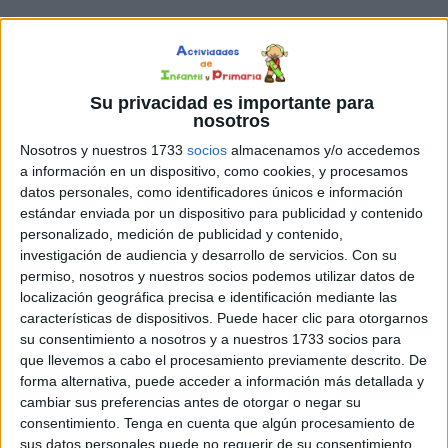
10 MAYO, 2023
POR
MARÍA
Laberintos de monstruos para
Su privacidad es importante para
trabajar la atención: Secuencias de
nosotros
imágenes
Nosotros y nuestros 1733
socios
almacenamos y/o accedemos
a información en un dispositivo, como cookies, y procesamos
La
datos personales, como identificadores únicos e información
atención
estándar enviada por un dispositivo para publicidad y contenido
es una
personalizado, medición de publicidad y contenido,
habilidad
investigación de audiencia y desarrollo de servicios.
Con su
permiso, nosotros y nuestros socios podemos utilizar datos de
cognitiva
localización geográfica precisa e identificación mediante las
características de dispositivos. Puede hacer clic para otorgarnos
su consentimiento a nosotros y a nuestros 1733 socios para
fundamental que nos permite enfocarnos en la
que llevemos a cabo el procesamiento previamente descrito. De
información relevante mientras filtramos la información
forma alternativa, puede acceder a información más detallada y
irrelevante. En los niños, la atención es especialmente
cambiar sus preferencias antes de otorgar o negar su
importante para el aprendizaje, la resolución de
consentimiento.
Tenga en cuenta que algún procesamiento de
sus datos personales puede no requerir de su consentimiento,