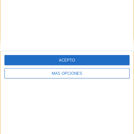
Publicado en:
Atención
,
Educación Infantil
,
Educación
Primaria
,
Juegos educativos
,
TDAH
Etiquetado como:
atención
,
atención mantenida
,
atención selectiva
,
concentración
,
laberintos
,
secuencias
19 SEPTIEMBRE, 2019
POR
MARÍA
ACEPTO
Actividades secuencias numéricas
MÁS OPCIONES
del 1 al 10
Nuevas
fichas