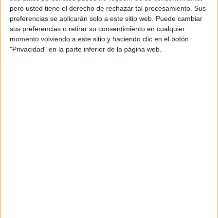
problemas y la realización de tareas diarias. Una
pero usted tiene el derecho de rechazar tal procesamiento. Sus
herramienta efectiva para mejorar la atención en los
preferencias se aplicarán solo a este sitio web. Puede cambiar
niños son los laberintos de […]
sus preferencias o retirar su consentimiento en cualquier
momento volviendo a este sitio y haciendo clic en el botón
"Privacidad" en la parte inferior de la página web.
Publicado en:
Atención
,
Educación Infantil
,
Educación
Primaria
,
Juegos educativos
,
TDAH
Etiquetado como:
atención
,
atención infantil
,
atención mantenida
,
atención
selectiva
,
concentración
,
laberintos
,
secuencias
,
tdah
2 MAYO, 2023
POR
MARÍA
Series de colores para trabajar la
atención infantil
La
atención
es una
habilidad