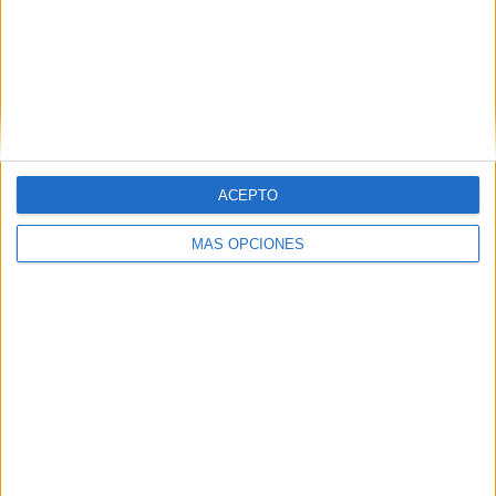
noche más
mágica del
año: Todo lo
necesario
para recibir a
los Reyes
Magos
ACEPTO
Dibujos para
MÁS OPCIONES
colorear y dar
la bienvenida
al 2026 con
las Guerreras
K-Pop
Plantilla «Mi
vision board
2026»