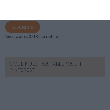
y recibir notificaciones de nuevas entradas.
Dirección
de
email
SUSCRIBIR
Únete a otros 371K suscriptores
SIGUE NUESTROS TABLEROS EN
PINTEREST