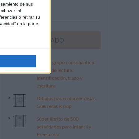
esamiento de sus
echazar tal
erencias o retirar su
vacidad" en la parte
LO MÁS VISITADO
Primer grupo consonántico:
Fichas de lectura,
identificación, trazo y
escritura
Dibujos para colorear de las
Guerreras K pop
Súper librito de 500
actividades para Infantil y
Preescolar