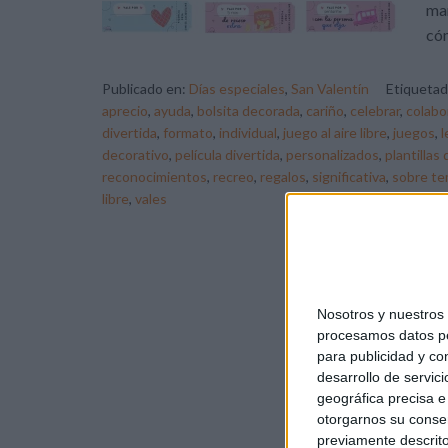
man
cóm
Publicado en:
Días especiales
,
San Valentín
Etiqueta
aprecio
,
ayuda
,
bolsita decorada
,
cariño
,
celebrar
,
colabo
divertida
,
formato
,
individual
,
juego al aire libre
,
juegos
,
l
decorativo
,
película divertida
,
personalizados
,
plantillas 
reconocimientos
,
recreo
,
regalos
,
significativa
,
sobre te
libre
,
vales
Nosotros y nuestro
procesamos datos per
para publicidad y co
desarrollo de servici
geográfica precisa e 
otorgarnos su conse
previamente descrito