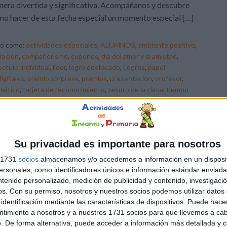
era divertida y significativa. Acompáñanos y descubre
o hacer de esta fecha especial un momento especial […]
do como:
actividades especiales
,
ALUMNOS
,
ambiente positivo
,
ración
,
compañerismo
,
cupones
,
día del amor y la amistad
,
ectura individual
,
líder
,
logro destacado
,
Logros
,
papel
digitales
,
premio sorpresa
,
premios
,
presentación
,
profesor
,
mático
,
tarjeta de reconocimiento
,
tesoro de la clase
,
tiempo
Su privacidad es importante para nosotros
s 1731
socios
almacenamos y/o accedemos a información en un disposit
sonales, como identificadores únicos e información estándar enviada 
ntenido personalizado, medición de publicidad y contenido, investigaci
os.
Con su permiso, nosotros y nuestros socios podemos utilizar datos 
identificación mediante las características de dispositivos. Puede hacer
ntimiento a nosotros y a nuestros 1731 socios para que llevemos a ca
. De forma alternativa, puede acceder a información más detallada y 