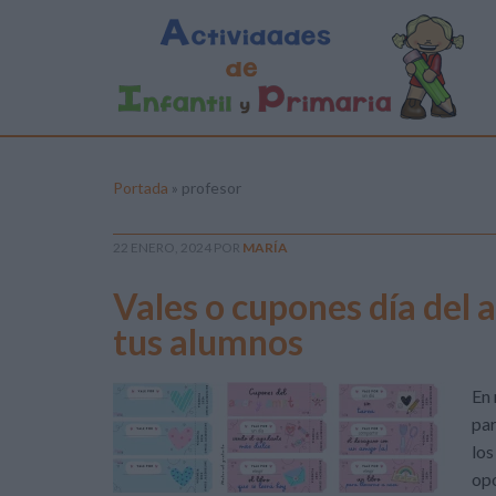
Portada
»
profesor
22 ENERO, 2024
POR
MARÍA
Vales o cupones día del 
tus alumnos
En 
par
los
opo