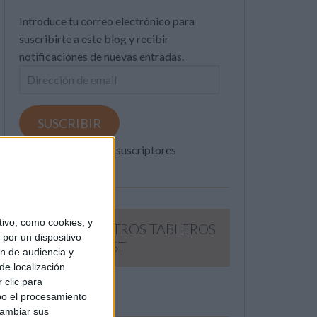
Introduce tu correo electrónico para
suscribirte a este blog y recibir
notificaciones de nuevas entradas.
Dirección
de
email
SUSCRIBIR
Únete a otros 371K suscriptores
ivo, como cookies, y
SIGUE NUESTROS TABLEROS
por un dispositivo
EN PINTEREST
ón de audiencia y
de localización
 clic para
bo el procesamiento
cambiar sus