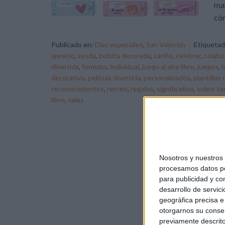
man
cóm
Publicado en:
Días especiales
,
San Valentín
Etiqueta
aprecio
,
ayuda
,
bolsita decorada
,
cariño
,
celebrar
,
colabo
divertida
,
formato
,
individual
,
juego al aire libre
,
juegos
,
l
decorativo
,
película divertida
,
personalizados
,
plantillas 
reconocimientos
,
recreo
,
regalos
,
significativa
,
sobre te
libre
,
vales
Nosotros y nuestro
procesamos datos per
para publicidad y co
desarrollo de servici
geográfica precisa e 
otorgarnos su conse
previamente descrito