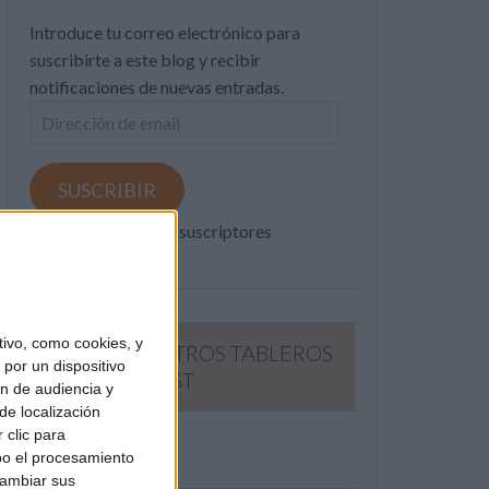
Introduce tu correo electrónico para
suscribirte a este blog y recibir
notificaciones de nuevas entradas.
Dirección
de
email
SUSCRIBIR
Únete a otros 371K suscriptores
ivo, como cookies, y
SIGUE NUESTROS TABLEROS
por un dispositivo
EN PINTEREST
ón de audiencia y
de localización
 clic para
bo el procesamiento
cambiar sus