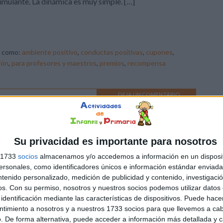
imulante. La dinámica es muy simple. […]
o como:
ambiente positivo
,
conductas positivas
,
cupones
,
ión
,
para profesores y maestros
,
premios
,
recompensa
DEJA UN COMENTARIO
ero): Vales de regalo para
Su privacidad es importante para nosotros
s 1733
socios
almacenamos y/o accedemos a información en un disposit
19 de enero se celebra el Día Internacional del Abrazo, una
sonales, como identificadores únicos e información estándar enviada 
sión perfecta para reflexionar sobre la importancia de la
ntenido personalizado, medición de publicidad y contenido, investigaci
canía emocional y la conexión humana. Por ese motivo, os
os.
Con su permiso, nosotros y nuestros socios podemos utilizar datos 
identificación mediante las características de dispositivos. Puede hacer
diseñado el siguiente material: una colección de vales para
ntimiento a nosotros y a nuestros 1733 socios para que llevemos a ca
 y recibir abrazos en momentos claves o de personas
. De forma alternativa, puede acceder a información más detallada y 