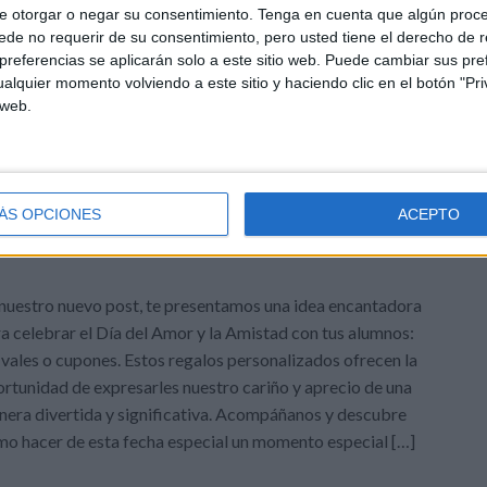
eciales. Los vales de […]
e otorgar o negar su consentimiento.
Tenga en cuenta que algún proc
de no requerir de su consentimiento, pero usted tiene el derecho de r
referencias se aplicarán solo a este sitio web. Puede cambiar sus pref
e enero
,
abrazos
,
autoestima
,
cupones
,
Día del abrazo
,
alquier momento volviendo a este sitio y haciendo clic en el botón "Pri
es
 web.
DEJA UN COMENTARIO
amor y la amistad para dar a
ÁS OPCIONES
ACEPTO
nuestro nuevo post, te presentamos una idea encantadora
a celebrar el Día del Amor y la Amistad con tus alumnos:
 vales o cupones. Estos regalos personalizados ofrecen la
rtunidad de expresarles nuestro cariño y aprecio de una
era divertida y significativa. Acompáñanos y descubre
o hacer de esta fecha especial un momento especial […]