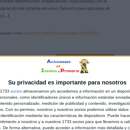
erentes dimensiones: Madurativas: relacionadas con la
uración del sistema nervioso. Sensorio perceptuales: el
o […]
uetado como:
Infantil
,
LAMINAS
,
motricidad
,
MOVERSE
,
1 COMENTARIO
scolar puzzles de flores
Su privacidad es importante para nosotros
traemos estos geniales puzzles de flores para que
s 1733
socios
almacenamos y/o accedemos a información en un disposit
stros más pequeños mejoren su motricidad y su atención
sonales, como identificadores únicos e información estándar enviada 
una forma manipulativa. Esperamos que os gusten estos
ntenido personalizado, medición de publicidad y contenido, investigaci
eriales tanto como a nosotras.
os.
Con su permiso, nosotros y nuestros socios podemos utilizar datos 
identificación mediante las características de dispositivos. Puede hacer
ntimiento a nosotros y a nuestros 1733 socios para que llevemos a ca
. De forma alternativa, puede acceder a información más detallada y 