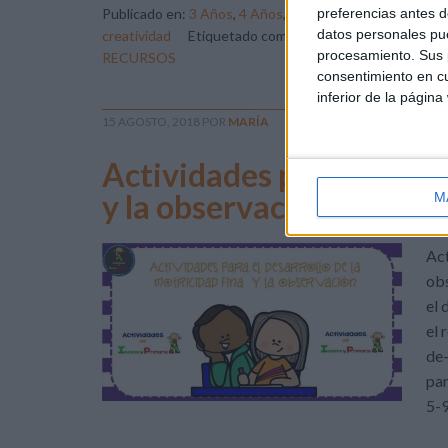
preferencias antes d
Publicado en:
3 Años
,
4 Años
,
Educación Infantil
,
Grafom
datos personales pue
creatividad
Etiquetado como:
Fichas
,
flores
,
ideas
,
im
procesamiento. Sus p
RECURSOS
consentimiento en cu
inferior de la página
15 AGOSTO, 2018
POR
MARÍA
Actividades para el desar
y la observación
M
Act
obs
el 
el 
de-
par
5-