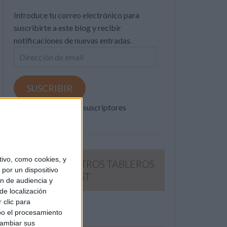
Introduce tu correo electrónico para
suscribirte a este blog y recibir
notificaciones de nuevas entradas.
Dirección
de
email
SUSCRIBIR
Únete a otros 371K suscriptores
ivo, como cookies, y
SIGUE NUESTROS TABLEROS
por un dispositivo
EN PINTEREST
ón de audiencia y
de localización
 clic para
bo el procesamiento
cambiar sus