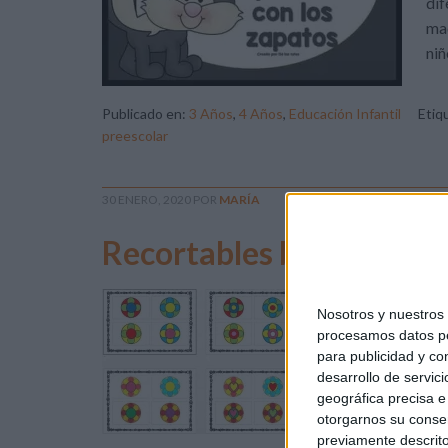
dif
mad
niñ
Publicado en:
3 Años
,
4 Años
,
Educación Infantil
Etiq
preescolar
30 ENERO, 2020
POR
MARÍA
Recortables bonitos pree
Os 
Nosotros y nuestro
nue
procesamos datos per
de 
para publicidad y co
mat
desarrollo de servici
geográfica precisa e 
otorgarnos su conse
previamente descrito