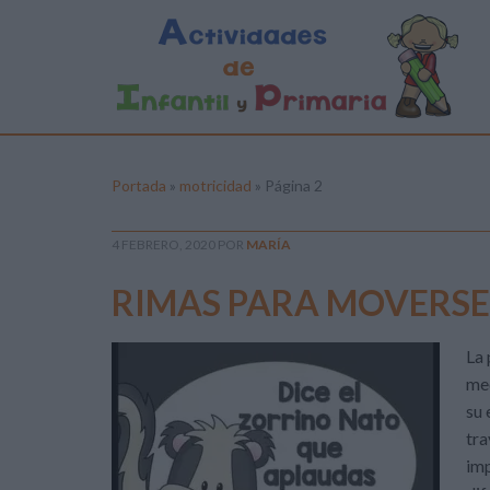
Portada
»
motricidad
»
Página 2
4 FEBRERO, 2020
POR
MARÍA
RIMAS PARA MOVERSE en
La 
med
su 
tra
imp