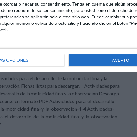
e otorgar o negar su consentimiento.
Tenga en cuenta que algún proc
otricidad
,
Grafomotricidad
,
Plástica y creatividad
,
Plástica y
de no requerir de su consentimiento, pero usted tiene el derecho de r
primibles
,
materiales
,
motricidad
,
preescolar
,
puzzles
,
Recortar
,
referencias se aplicarán solo a este sitio web. Puede cambiar sus pref
alquier momento volviendo a este sitio y haciendo clic en el botón "Pri
 web.
3 COMENTARIOS
rollo de la motricidad fina
ÁS OPCIONES
ACEPTO
ividades para el desarrollo de la motricidad fina y la
ervación. Fichas listas para descargar. Actividades para
desarrollo de la motricidad fina y la observación Descarga
recurso en formato PDF Actividades-para-el-desarrollo-
la-motricidad-fina–y-la-observacion-1-4 Actividades-
a-el-desarrollo-de-la-motricidad-fina–y-la-observacion-
9