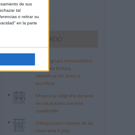
esamiento de sus
echazar tal
erencias o retirar su
vacidad" en la parte
LO MÁS VISITADO
Primer grupo consonántico:
Fichas de lectura,
identificación, trazo y
escritura
Mejora tu caligrafía durante
las vacaciones con este
cuadernillo
Dibujos para colorear de las
Guerreras K pop