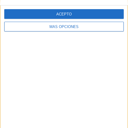
ACEPTO
MÁS OPCIONES
SUSCRIBETE
Introduce tu correo electrónico para suscribirte a este blog
y recibir notificaciones de nuevas entradas.
Dirección
de
email
SUSCRIBIR
Únete a otros 371K suscriptores