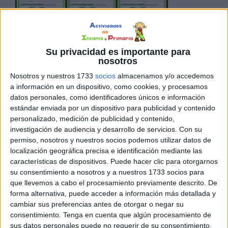
Su privacidad es importante para
Presentamos a continuación, un recurso pensado
nosotros
especialmente para los primeros cursos de Primaria: un
Nosotros y nuestros 1733
socios
almacenamos y/o accedemos
cuaderno de problemas matemáticos que puede
a información en un dispositivo, como cookies, y procesamos
convertirse en su primer contacto con la resolución de
datos personales, como identificadores únicos e información
problemas. Este cuaderno está diseñado para que los
estándar enviada por un dispositivo para publicidad y contenido
alumnos de Primaria comiencen a trabajar de manera
personalizado, medición de publicidad y contenido,
sencilla y progresiva, resolviendo problemas básicos de
investigación de audiencia y desarrollo de servicios.
Con su
permiso, nosotros y nuestros socios podemos utilizar datos de
sumas y restas. […]
localización geográfica precisa e identificación mediante las
características de dispositivos. Puede hacer clic para otorgarnos
Publicado en:
5 Años
,
Educación Infantil
,
Educación Primaria
,
su consentimiento a nosotros y a nuestros 1733 socios para
Lógico-Matemática
,
Matemáticas
,
NEAE
,
Primer Ciclo
que llevemos a cabo el procesamiento previamente descrito. De
Etiquetado como:
Competencia matemática
,
educación
forma alternativa, puede acceder a información más detallada y
infantil
,
iniciación a la resolución de problemas matemáticos
,
cambiar sus preferencias antes de otorgar o negar su
iniciación resolución de problemas
,
lógica matemática
,
consentimiento.
Tenga en cuenta que algún procesamiento de
sus datos personales puede no requerir de su consentimiento,
matemáticas primaria
,
primer ciclo
,
Problemas matemáticos
,