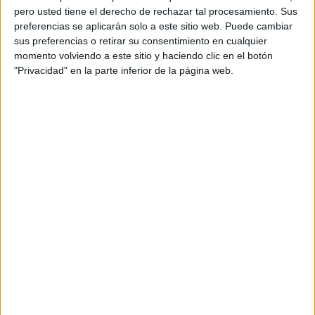
pero usted tiene el derecho de rechazar tal procesamiento. Sus
resolución de problemas
,
restas
,
sumas
preferencias se aplicarán solo a este sitio web. Puede cambiar
sus preferencias o retirar su consentimiento en cualquier
momento volviendo a este sitio y haciendo clic en el botón
26 OCTUBRE, 2024
POR
MARÍA
"Privacidad" en la parte inferior de la página web.
Iniciación a la resolución de
problemas: Mis primeros problemas
matemáticos
Hola
compis
Hoy
os
propongo un recurso que me parece fundamental para
iniciar a nuestros alumnos en la resolución de problemas
matemáticos. La resolución de problemas matemáticos