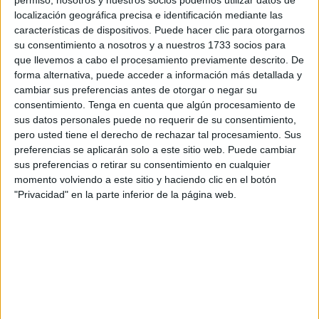
permiso, nosotros y nuestros socios podemos utilizar datos de
creativa y expresión escrita pensado específicamente
localización geográfica precisa e identificación mediante las
características de dispositivos. Puede hacer clic para otorgarnos
para trabajar diferentes tipos de textos a través de retos
su consentimiento a nosotros y a nuestros 1733 socios para
lúdicos. El objetivo es que los alumnos pongan en
que llevemos a cabo el procesamiento previamente descrito. De
práctica […]
forma alternativa, puede acceder a información más detallada y
cambiar sus preferencias antes de otorgar o negar su
consentimiento.
Tenga en cuenta que algún procesamiento de
Publicado en:
Educación Primaria
,
Lengua
,
Lengua
,
Lengua
,
sus datos personales puede no requerir de su consentimiento,
Primavera
,
Primer Ciclo
,
Segundo Ciclo
,
Tercer Ciclo
pero usted tiene el derecho de rechazar tal procesamiento. Sus
Etiquetado como:
Competencia lingüística
,
creatividad
,
preferencias se aplicarán solo a este sitio web. Puede cambiar
cuaderno de actividades
,
escritura creativa
,
expresión escrita
,
sus preferencias o retirar su consentimiento en cualquier
imaginación
,
lengua primaria
,
PRIMAVERA
,
taller de escritura
momento volviendo a este sitio y haciendo clic en el botón
"Privacidad" en la parte inferior de la página web.
13 MARZO, 2026
POR
MARÍA
Plantillas «Ya puedo escribir
oraciones»
Uno de
los