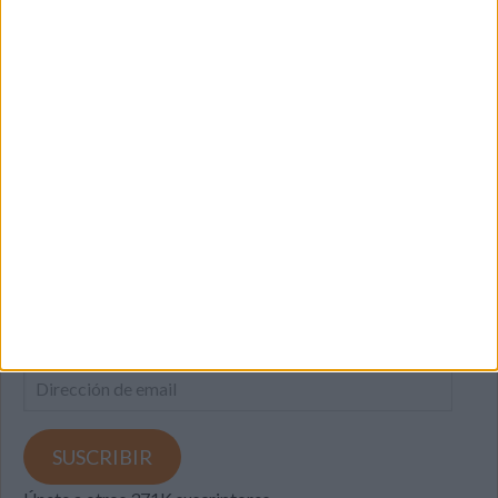
SUSCRIBETE
Introduce tu correo electrónico para suscribirte a este blog
y recibir notificaciones de nuevas entradas.
Dirección
de
email
SUSCRIBIR