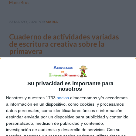
Mario Bros
23 MARZO, 2026
POR
MARÍA
Cuaderno de actividades variadas
de escritura creativa sobre la
primavera
La
escritura
en
Su privacidad es importante para
primaria
nosotros
debe ser
Nosotros y nuestros 1733
socios
almacenamos y/o accedemos
una
a información en un dispositivo, como cookies, y procesamos
datos personales, como identificadores únicos e información
estándar enviada por un dispositivo para publicidad y contenido
experiencia estimulante que permita al alumnado
personalizado, medición de publicidad y contenido,
explorar su capacidad comunicativa. Con la llegada de
investigación de audiencia y desarrollo de servicios.
Con su
esta estación, he diseñado un cuaderno de escritura