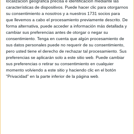
localización geográfica precisa e identificación mediante las
familiarizarse con términos estacionales, como «hoja»,
características de dispositivos. Puede hacer clic para otorgarnos
su consentimiento a nosotros y a nuestros 1731 socios para
«castaña» o «lluvia». Los alumnos deberán adivinar
que llevemos a cabo el procesamiento previamente descrito. De
palabras a partir de definiciones, […]
forma alternativa, puede acceder a información más detallada y
cambiar sus preferencias antes de otorgar o negar su
Publicado en:
Comprensión lectora
,
Educación Primaria
,
consentimiento.
Tenga en cuenta que algún procesamiento de
Lengua
,
Lengua
,
Lengua
,
Otoño
,
Primer Ciclo
,
Segundo Ciclo
,
sus datos personales puede no requerir de su consentimiento,
Tercer Ciclo
Etiquetado como:
aprendizaje basado en el
pero usted tiene el derecho de rechazar tal procesamiento. Sus
juego
,
comprensión lectora
,
definiciones
,
juego de lengua
,
preferencias se aplicarán solo a este sitio web. Puede cambiar
sus preferencias o retirar su consentimiento en cualquier
juego educativo
,
otoño
,
pasapalabra
,
vocabulario
momento volviendo a este sitio y haciendo clic en el botón
"Privacidad" en la parte inferior de la página web.
13 JUNIO, 2024
POR
MARÍA
Comprensión de definiciones a
través de crucigramas temáticos de
verano
¿Qué
mejor