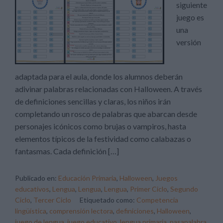
siguiente
juego es
una
versión
adaptada para el aula, donde los alumnos deberán
adivinar palabras relacionadas con Halloween. A través
de definiciones sencillas y claras, los niños irán
completando un rosco de palabras que abarcan desde
personajes icónicos como brujas o vampiros, hasta
elementos típicos de la festividad como calabazas o
fantasmas. Cada definición […]
Publicado en:
Educación Primaria
,
Halloween
,
Juegos
educativos
,
Lengua
,
Lengua
,
Lengua
,
Primer Ciclo
,
Segundo
Ciclo
,
Tercer Ciclo
Etiquetado como:
Competencia
lingüística
,
comprensión lectora
,
definiciones
,
Halloween
,
juego de lengua
,
juego educativo
,
lengua primaria
,
pasapalabra
,