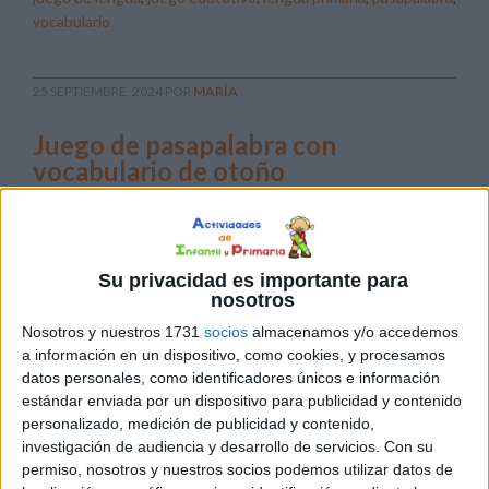
vocabulario
25 SEPTIEMBRE, 2024
POR
MARÍA
Juego de pasapalabra con
vocabulario de otoño
El
recurso
que
Su privacidad es importante para
nosotros
Nosotros y nuestros 1731
socios
almacenamos y/o accedemos
a información en un dispositivo, como cookies, y procesamos
datos personales, como identificadores únicos e información
estándar enviada por un dispositivo para publicidad y contenido
comparto a continuación, está inspirado en el popular
personalizado, medición de publicidad y contenido,
concurso televisivo, adaptado al ámbito educativo. En
investigación de audiencia y desarrollo de servicios.
Con su
este caso, el juego se enfoca en palabras relacionadas
permiso, nosotros y nuestros socios podemos utilizar datos de
con el otoño, lo que ayuda a los estudiantes a