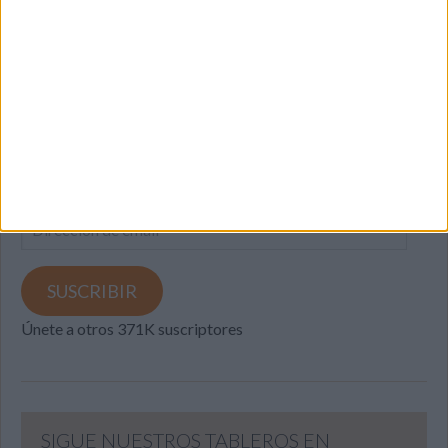
SUSCRIBETE
Introduce tu correo electrónico para suscribirte a este blog
y recibir notificaciones de nuevas entradas.
Dirección
de
email
SUSCRIBIR
Únete a otros 371K suscriptores
SIGUE NUESTROS TABLEROS EN