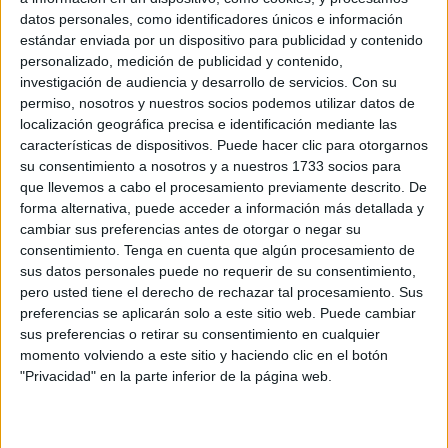
datos personales, como identificadores únicos e información
estándar enviada por un dispositivo para publicidad y contenido
15 OCTUBRE, 2024
POR
MARÍA
personalizado, medición de publicidad y contenido,
investigación de audiencia y desarrollo de servicios.
Con su
El caldero de los verbos, para
permiso, nosotros y nuestros socios podemos utilizar datos de
clasificar según su conjugación
localización geográfica precisa e identificación mediante las
características de dispositivos. Puede hacer clic para otorgarnos
El
su consentimiento a nosotros y a nuestros 1733 socios para
caldero
que llevemos a cabo el procesamiento previamente descrito. De
forma alternativa, puede acceder a información más detallada y
de los
cambiar sus preferencias antes de otorgar o negar su
verbos
consentimiento.
Tenga en cuenta que algún procesamiento de
es una
sus datos personales puede no requerir de su consentimiento,
actividad
pero usted tiene el derecho de rechazar tal procesamiento. Sus
preferencias se aplicarán solo a este sitio web. Puede cambiar
interactiva en la que los alumnos deben clasificar
sus preferencias o retirar su consentimiento en cualquier
diferentes verbos en función de su conjugación (primera,
momento volviendo a este sitio y haciendo clic en el botón
"Privacidad" en la parte inferior de la página web.
segunda o tercera conjugación: -ar, -er, -ir). Cada verbo
que se les proporciona debe ser colocado en el «caldero»
correspondiente. Esto no solo hace que el aprendizaje