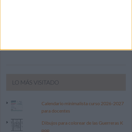
SIGUE NUESTROS TABLEROS EN
PINTEREST
LO MÁS VISITADO
Calendario minimalista curso 2026-2027
para docentes
Dibujos para colorear de las Guerreras K
pop