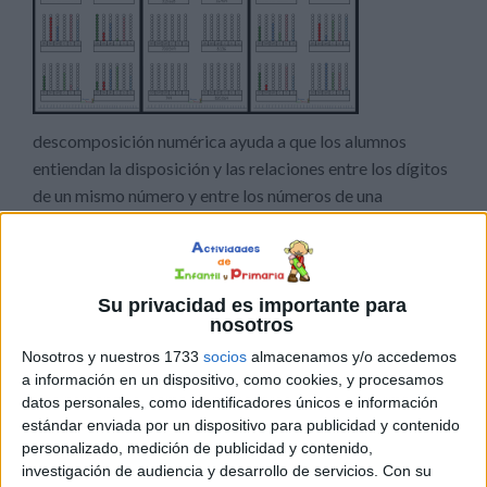
descomposición numérica ayuda a que los alumnos
entiendan la disposición y las relaciones entre los dígitos
de un mismo número y entre los números de una
operación. Puedes descomponer un número en centenas,
decenas y unidades, o separando los números en varios
sumandos. Por otro lado, el valor posicional es el valor
que toma un […]
Su privacidad es importante para
nosotros
Nosotros y nuestros 1733
socios
almacenamos y/o accedemos
Publicado en:
Educación Primaria
,
Matemáticas
,
Primer Ciclo
a información en un dispositivo, como cookies, y procesamos
Etiquetado como:
ábacos
,
Competencia matemática
,
datos personales, como identificadores únicos e información
descomposición numérica
,
matemáticas primaria
,
números 6
estándar enviada por un dispositivo para publicidad y contenido
cifras
,
plantilla
,
valor posicional
personalizado, medición de publicidad y contenido,
investigación de audiencia y desarrollo de servicios.
Con su