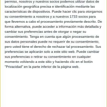
permiso, nosotros y nuestros socios podemos utilizar datos de
29 NOVIEMBRE, 2022
POR
MARÍA
localización geográfica precisa e identificación mediante las
características de dispositivos. Puede hacer clic para otorgarnos
Descomposición numérica: Colorea
su consentimiento a nosotros y a nuestros 1733 socios para
el ábaco
que llevemos a cabo el procesamiento previamente descrito. De
forma alternativa, puede acceder a información más detallada y
cambiar sus preferencias antes de otorgar o negar su
La
consentimiento.
Tenga en cuenta que algún procesamiento de
sus datos personales puede no requerir de su consentimiento,
pero usted tiene el derecho de rechazar tal procesamiento. Sus
preferencias se aplicarán solo a este sitio web. Puede cambiar
sus preferencias o retirar su consentimiento en cualquier
momento volviendo a este sitio y haciendo clic en el botón
"Privacidad" en la parte inferior de la página web.
descomposición numérica ayuda a que los alumnos
entiendan la disposición y las relaciones entre los dígitos
de un mismo número y entre los números de una
operación. Puedes descomponer un número en centenas,
decenas y unidades, o separando los números en varios
sumandos. Con la siguiente actividad vamos a trabajar la