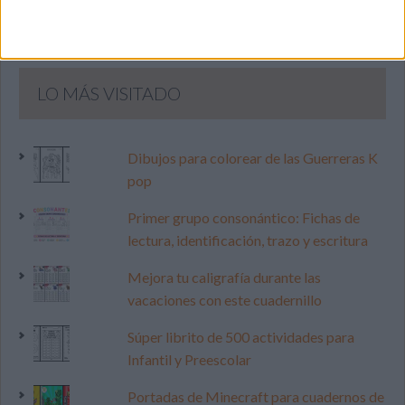
LO MÁS VISITADO
Dibujos para colorear de las Guerreras K
pop
Primer grupo consonántico: Fichas de
lectura, identificación, trazo y escritura
Mejora tu caligrafía durante las
vacaciones con este cuadernillo
Súper librito de 500 actividades para
Infantil y Preescolar
Portadas de Minecraft para cuadernos de