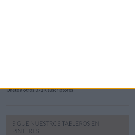
SUSCRIBETE
Introduce tu correo electrónico para suscribirte a este blog
y recibir notificaciones de nuevas entradas.
Dirección
de
email
SUSCRIBIR
Únete a otros 371K suscriptores
SIGUE NUESTROS TABLEROS EN
PINTEREST