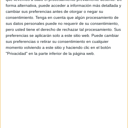
Competencia lingüística
,
Fichas
,
imprimibles
,
Lengua
,
forma alternativa, puede acceder a información más detallada y
ortografía
,
Primaria
,
Primer grado
,
Segundo de primaria
,
cambiar sus preferencias antes de otorgar o negar su
segundo grado
consentimiento.
Tenga en cuenta que algún procesamiento de
sus datos personales puede no requerir de su consentimiento,
pero usted tiene el derecho de rechazar tal procesamiento. Sus
9 NOVIEMBRE, 2017
POR
MARÍA
preferencias se aplicarán solo a este sitio web. Puede cambiar
sus preferencias o retirar su consentimiento en cualquier
Actividades para trabajar el Sujeto
momento volviendo a este sitio y haciendo clic en el botón
y Predicado
"Privacidad" en la parte inferior de la página web.
El sujeto
y el
predicado En toda oración se pueden diferenciar dos
partes: Sujeto: indica quien realiza la acción o de quien se