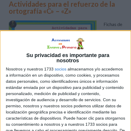
Actividades para el refuerzo de la
ortografía «C» – «Z»
Fichas de
refuerzo
para
trabajar
la
Su privacidad es importante para
nosotros
Nosotros y nuestros 1733
socios
almacenamos y/o accedemos
ortografía, en este caso trabajaremos la c y la z. Fichas
a información en un dispositivo, como cookies, y procesamos
imprimibles en formato PDF Actividades para el
datos personales, como identificadores únicos e información
estándar enviada por un dispositivo para publicidad y contenido
refuerzo de la ortografía «C» – «Z» Descarga el recurso
personalizado, medición de publicidad y contenido,
en formato PDF Actividades para el refuerzo de la
investigación de audiencia y desarrollo de servicios.
Con su
ortografía c -z
permiso, nosotros y nuestros socios podemos utilizar datos de
localización geográfica precisa e identificación mediante las
características de dispositivos. Puede hacer clic para otorgarnos
Publicado en:
Educación Primaria
,
Lengua
,
Lengua
,
Primer
su consentimiento a nosotros y a nuestros 1733 socios para
Ciclo
,
Segundo Ciclo
Etiquetado como:
atención
,
colorear
,
que llevemos a cabo el procesamiento previamente descrito. De