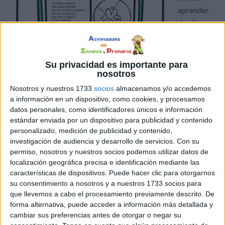
aprender
desde
Su privacidad es importante para
nosotros
pequeños qué es la paz y por qué es importante vivir en
un mundo en el que impere la paz. El 30 de enero se
Nosotros y nuestros 1733
socios
almacenamos y/o accedemos
a información en un dispositivo, como cookies, y procesamos
celebra el Día escolar de la Paz y la No Violencia y es que
datos personales, como identificadores únicos e información
esta fecha conmemora la muerte de Mahatma Gandhi,
estándar enviada por un dispositivo para publicidad y contenido
líder espiritual […]
personalizado, medición de publicidad y contenido,
investigación de audiencia y desarrollo de servicios.
Con su
permiso, nosotros y nuestros socios podemos utilizar datos de
Publicado en:
Paz
Etiquetado como:
día de la paz
,
PAZ
,
localización geográfica precisa e identificación mediante las
poemas
características de dispositivos. Puede hacer clic para otorgarnos
su consentimiento a nosotros y a nuestros 1733 socios para
que llevemos a cabo el procesamiento previamente descrito. De
24 ENERO, 2021
POR
MARÍA
forma alternativa, puede acceder a información más detallada y
cambiar sus preferencias antes de otorgar o negar su
SÚPER MANDALAS PARA