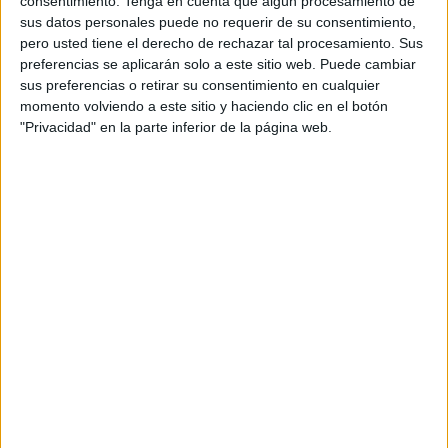
consentimiento.
Tenga en cuenta que algún procesamiento de
COLOREAR POR LA PAZ Y EL
sus datos personales puede no requerir de su consentimiento,
AMOR
pero usted tiene el derecho de rechazar tal procesamiento. Sus
preferencias se aplicarán solo a este sitio web. Puede cambiar
Esta
sus preferencias o retirar su consentimiento en cualquier
momento volviendo a este sitio y haciendo clic en el botón
semana
"Privacidad" en la parte inferior de la página web.
celebramos en los colegios el día de la Paz y la no
violencia; por ese motivo, os comparto una preciosa
colección de mandalas listas para imprimir y colorear. El
principal objetivo de las mandalas es fomentar la
concentración de la energía en un solo punto. Por eso, en
la actualidad son un recurso […]
Publicado en:
Estimulación cognitiva
,
Paz
,
TDAH
,
TEA