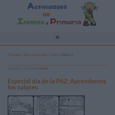
Portada
»
Días especiales
»
Paz
»
Página 5
26 ENERO, 2021
POR
MARÍA
Especial día de la PAZ: Aprendemos
los valores