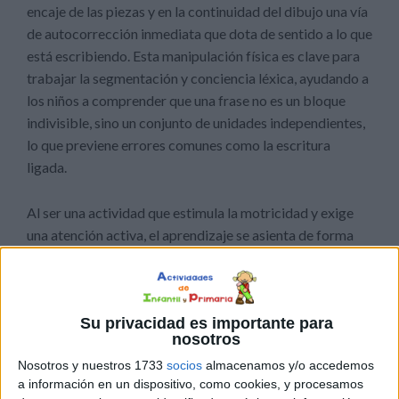
encaje de las piezas y en la continuidad del dibujo una vía
de autocorrección inmediata que dota de sentido a lo que
está escribiendo. Esta manipulación física es clave para
trabajar la segmentación y conciencia léxica, ayudando a
los niños a comprender que una frase no es un bloque
indivisible, sino un conjunto de unidades independientes,
lo que previene errores comunes como la escritura
ligada.
Al ser una actividad que estimula la motricidad y exige
una atención activa, el aprendizaje se asienta de forma
mucho más profunda que en las tareas pasivas de lápiz y
papel, ofreciendo incluso la posibilidad de convertir el
aula en un taller de «ingeniería lingüística» donde los
Su privacidad es importante para
estudiantes clasifican y construyen sus propios mensajes
nosotros
de forma autónoma y divertida.
Nosotros y nuestros 1733
socios
almacenamos y/o accedemos
a información en un dispositivo, como cookies, y procesamos