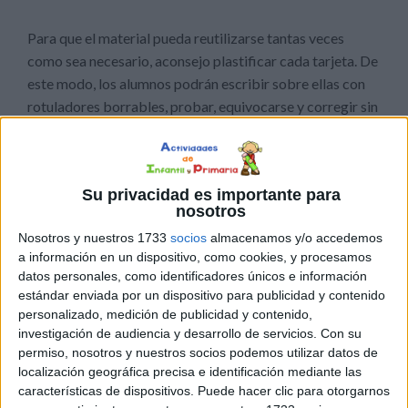
Para que el material pueda reutilizarse tantas veces
como sea necesario, aconsejo plastificar cada tarjeta. De
este modo, los alumnos podrán escribir sobre ellas con
rotuladores borrables, probar, equivocarse y corregir sin
miedo, favoreciendo un aprendizaje más relajado y
autónomo.
Su privacidad es importante para
nosotros
Nosotros y nuestros 1733
socios
almacenamos y/o accedemos
a información en un dispositivo, como cookies, y procesamos
datos personales, como identificadores únicos e información
estándar enviada por un dispositivo para publicidad y contenido
personalizado, medición de publicidad y contenido,
investigación de audiencia y desarrollo de servicios.
Con su
permiso, nosotros y nuestros socios podemos utilizar datos de
localización geográfica precisa e identificación mediante las
características de dispositivos. Puede hacer clic para otorgarnos