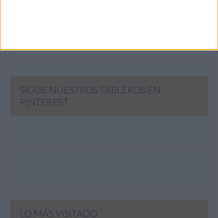
email
SUSCRIBIR
Únete a otros 371K suscriptores
SIGUE NUESTROS TABLEROS EN
PINTEREST
LO MÁS VISITADO