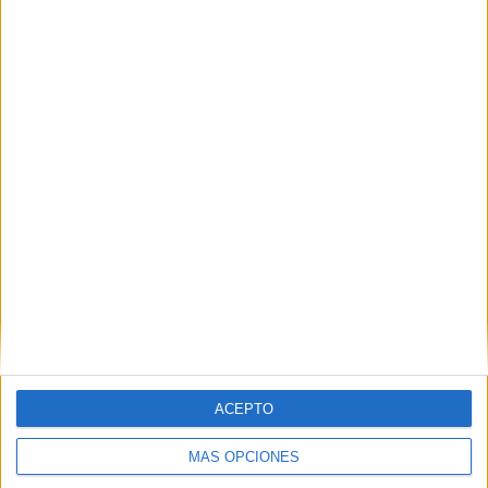
flipbook adjetivos
MÁS FLIPBOOKS
INTERACTIVOS
ACEPTO
MÁS OPCIONES