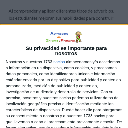
Al comprender y aplicar diferentes tipos de adverbios,
los estudiantes mejoran sus habilidades para construir
narrativas más ricas y detalladas. Además, la
incorporación adecuada de adverbios contribuye a una
expresión más clara y coherente. Este recurso guía a los
estudiantes hacia el uso efectivo de adverbios en sus
Su privacidad es importante para
nosotros
composiciones escritas.
Nosotros y nuestros 1733
socios
almacenamos y/o accedemos
a información en un dispositivo, como cookies, y procesamos
datos personales, como identificadores únicos e información
estándar enviada por un dispositivo para publicidad y contenido
personalizado, medición de publicidad y contenido,
investigación de audiencia y desarrollo de servicios.
Con su
permiso, nosotros y nuestros socios podemos utilizar datos de
localización geográfica precisa e identificación mediante las
características de dispositivos. Puede hacer clic para otorgarnos
su consentimiento a nosotros y a nuestros 1733 socios para
que llevemos a cabo el procesamiento previamente descrito. De
forma alternativa, puede acceder a información más detallada y