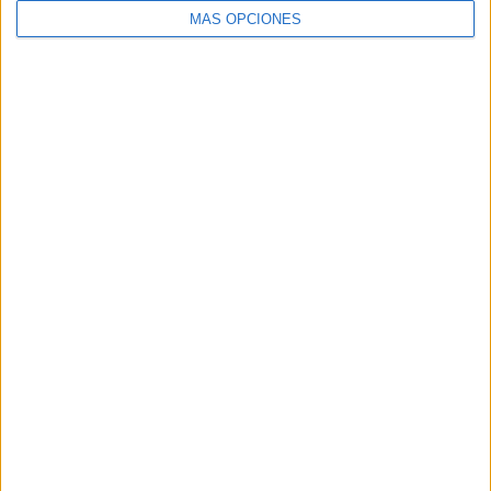
MÁS OPCIONES
flipbooks tipos adverbios
TAMBIÉN TE PUEDE
INTERESAR
Comparte esto: