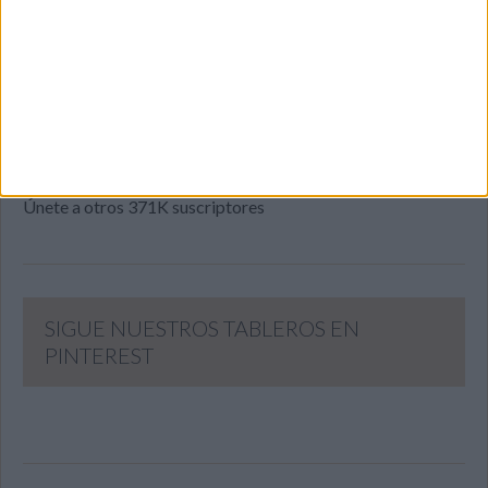
Introduce tu correo electrónico para suscribirte a este blog
y recibir notificaciones de nuevas entradas.
Dirección
de
email
SUSCRIBIR
Únete a otros 371K suscriptores
SIGUE NUESTROS TABLEROS EN
PINTEREST