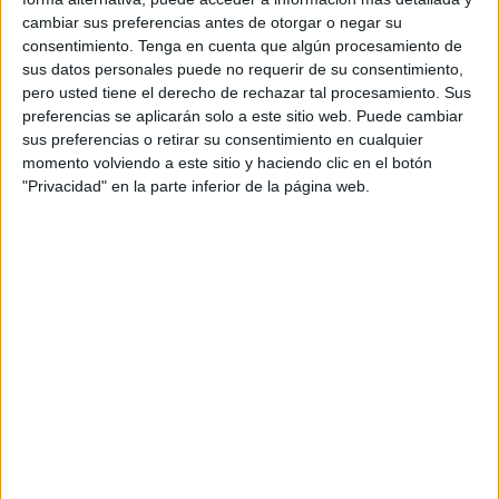
cambiar sus preferencias antes de otorgar o negar su
El formato de flipbook presenta la información de
consentimiento.
Tenga en cuenta que algún procesamiento de
manera visualmente atractiva. Esta presentación gráfica
sus datos personales puede no requerir de su consentimiento,
pero usted tiene el derecho de rechazar tal procesamiento. Sus
estimula la memoria visual y ayuda a los estudiantes a
preferencias se aplicarán solo a este sitio web. Puede cambiar
recordar mejor los conceptos lingüísticos. Este material
sus preferencias o retirar su consentimiento en cualquier
sobre los diferentes tipos de adverbios es una
momento volviendo a este sitio y haciendo clic en el botón
herramienta valiosa que no solo aborda el conocimiento
"Privacidad" en la parte inferior de la página web.
lingüístico, sino que también promueve la creatividad y la
expresión efectiva.