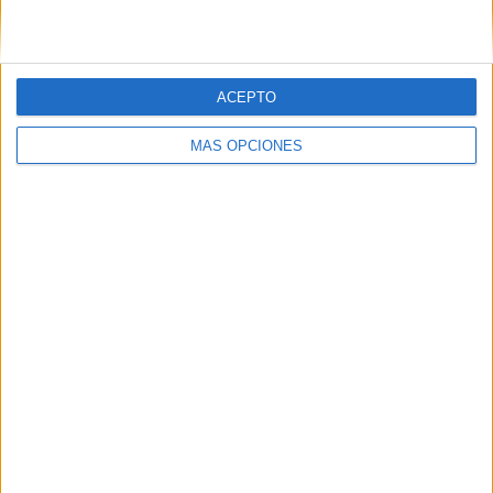
campos obligatorios están marcados con
*
Comentario
*
ACEPTO
MÁS OPCIONES
Nombre
*
Correo electrónico
*