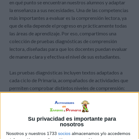
en qué punto se encuentran nuestros alumnos y adaptar
la enseñanza a sus necesidades. Una de las competencias
más importantes a evaluar es la comprensión lectora, ya
que de ella depende el progreso en prácticamente todas
las áreas de aprendizaje. Por eso, compartimos una
colección de pruebas diagnósticas de comprensión
lectora, diseñadas para que los docentes puedan evaluar
de manera clara y efectiva el nivel de sus estudiantes.
Las pruebas diagnósticas incluyen textos adaptados a
cada ciclo de Primaria, acompañados de actividades que
permiten comprobar distintos niveles de comprensión:
literal, inferencial y crítica. A través de preguntas,
ejercicios de elección múltiple, completar información y
responder con sus propias palabras, los alumnos
Su privacidad es importante para
demuestran qué tanto comprenden lo que leen y cómo
nosotros
son capaces de interpretarlo.
Nosotros y nuestros 1733
socios
almacenamos y/o accedemos