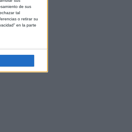
cambiar sus
esamiento de sus
echazar tal
erencias o retirar su
vacidad" en la parte