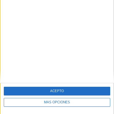
Publicado en:
Dislexia
,
Educación Primaria
,
Lengua
,
Lengua
,
Lengua
,
Primer Ciclo
,
Segundo Ciclo
,
Tercer Ciclo
Etiquetado como:
Competencia lingüística
,
dislexia
,
lectoescritura
,
lengua primaria
,
sílabas mixtas
,
sílabas trabadas
Comentarios
YOLENNY MARTINEZ
dice
22 febrero, 2024 a las 4:15 pm
ACEPTO
ME ENCANTA PARA MI NIÑA
MÁS OPCIONES