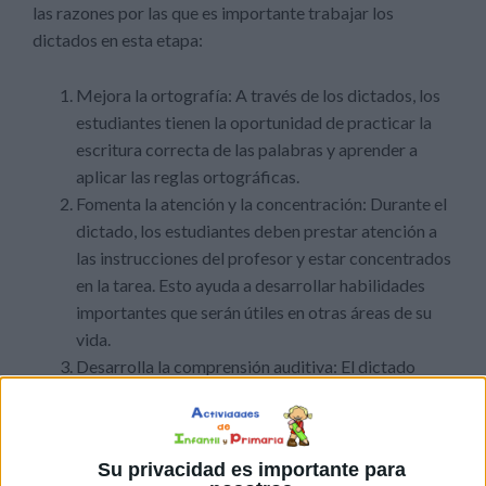
las razones por las que es importante trabajar los
dictados en esta etapa:
Mejora la ortografía: A través de los dictados, los
estudiantes tienen la oportunidad de practicar la
escritura correcta de las palabras y aprender a
aplicar las reglas ortográficas.
Fomenta la atención y la concentración: Durante el
dictado, los estudiantes deben prestar atención a
las instrucciones del profesor y estar concentrados
en la tarea. Esto ayuda a desarrollar habilidades
importantes que serán útiles en otras áreas de su
vida.
Desarrolla la comprensión auditiva: El dictado
requiere que los estudiantes escuchen atentamente
lo que se dice y lo procesen mentalmente para
luego escribirlo. Esto ayuda a desarrollar
Su privacidad es importante para
habilidades de comprensión auditiva y a mejorar la