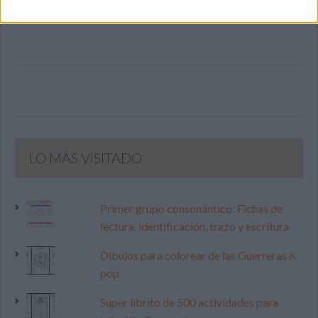
LO MÁS VISITADO
Primer grupo consonántico: Fichas de
lectura, identificación, trazo y escritura
Dibujos para colorear de las Guerreras K
pop
Súper librito de 500 actividades para