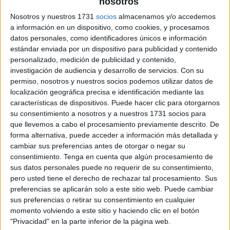
nosotros
capacidad de escuchar y seguir instrucciones.
Nosotros y nuestros 1731
socios
almacenamos y/o accedemos
Practica la escritura: Los dictados son una
a información en un dispositivo, como cookies, y procesamos
oportunidad para que los estudiantes practiquen la
datos personales, como identificadores únicos e información
escritura a mano y mejoren su letra, su velocidad y
estándar enviada por un dispositivo para publicidad y contenido
su legibilidad.
personalizado, medición de publicidad y contenido,
investigación de audiencia y desarrollo de servicios.
Con su
Refuerza la gramática: Los dictados también
permiso, nosotros y nuestros socios podemos utilizar datos de
permiten trabajar la gramática, ya que los
localización geográfica precisa e identificación mediante las
estudiantes deben aplicar las reglas gramaticales
características de dispositivos. Puede hacer clic para otorgarnos
para escribir frases y oraciones completas.
su consentimiento a nosotros y a nuestros 1731 socios para
que llevemos a cabo el procesamiento previamente descrito. De
forma alternativa, puede acceder a información más detallada y
En resumen, los dictados son una actividad muy valiosa
cambiar sus preferencias antes de otorgar o negar su
para mejorar la ortografía, la gramática y la comprensión
consentimiento.
Tenga en cuenta que algún procesamiento de
auditiva de los estudiantes de primaria. Además, también
sus datos personales puede no requerir de su consentimiento,
son una forma efectiva de fomentar la atención, la
pero usted tiene el derecho de rechazar tal procesamiento. Sus
concentración y la escritura a mano.
preferencias se aplicarán solo a este sitio web. Puede cambiar
sus preferencias o retirar su consentimiento en cualquier
momento volviendo a este sitio y haciendo clic en el botón
"Privacidad" en la parte inferior de la página web.