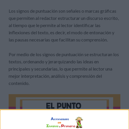
Los signos de puntuación son señales o marcas gráficas
que permiten al redactor estructurar un discurso escrito,
al tiempo que le permite al lector identificar las
inflexiones del texto, es decir, el modo de entonación y
las pausas necesarias que facilitan su comprensión.
Por medio de los signos de puntuación se estructuran los
textos, ordenando y jerarquizando las ideas en
principales y secundarias, lo que permite al lector una
mejor interpretación, análisis y comprensión del
contenido.