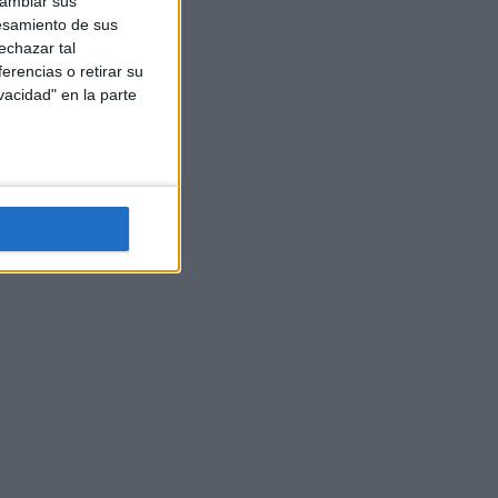
cambiar sus
esamiento de sus
echazar tal
erencias o retirar su
vacidad" en la parte