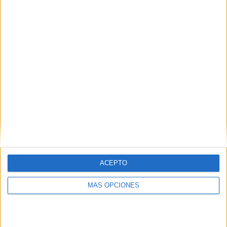
Comentarios
Mercedes Martinez
dice
17 febrero, 2018 a las 2:09 pm
Gracias por compartir el material, a
nosotras corresponde revisarlo y
adecuarlo al grupo con el que
trabajaremos , pues sabemos que cada
grupo es diferente
ACEPTO
MÁS OPCIONES
Responder