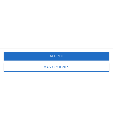
SUSCRIBETE
Introduce tu correo electrónico para suscribirte a este blog
y recibir notificaciones de nuevas entradas.
Dirección
de
email
ACEPTO
SUSCRIBIR
Únete a otros 371K suscriptores
MÁS OPCIONES
SIGUE NUESTROS TABLEROS EN
PINTEREST