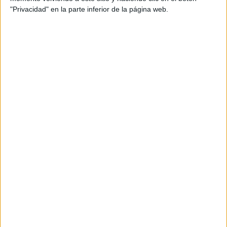
aprendizaje
,
imágenes
,
juegos educativos
,
lectura
,
lenguaje
,
"Privacidad" en la parte inferior de la página web.
material didáctico
,
materiales de enseñanza
,
mejorar la
comunicación oral
,
memoria visual
,
niños
,
palabras escritas
,
practicar la pronunciación
,
recursos pedagógicos
,
rotacismo
,
sonidos /r/ y /rr/
,
Tarjetas
,
técnicas de enseñanza
,
tecnología
educativa
,
terapia del habla
,
trastornos del habla
,
versatilidad
,
vocabulario