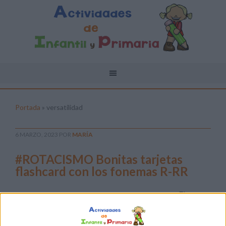
Portada
»
versatilidad
6 MARZO, 2023
POR
MARÍA
#ROTACISMO Bonitas tarjetas
flashcard con los fonemas R-RR
El