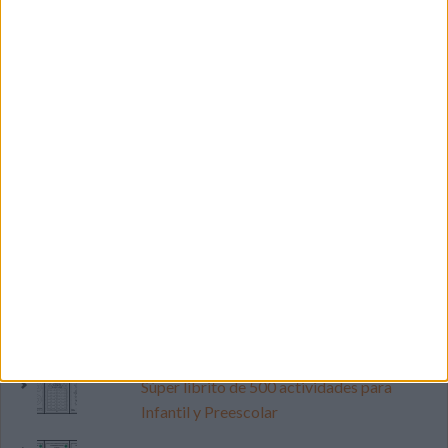
LO MÁS VISITADO
Primer grupo consonántico: Fichas de
lectura, identificación, trazo y escritura
Dibujos para colorear de las Guerreras K
pop
Súper librito de 500 actividades para
Infantil y Preescolar