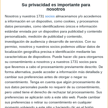
Su privacidad es importante para
nosotros
Nosotros y nuestros 1731
socios
almacenamos y/o accedemos
a información en un dispositivo, como cookies, y procesamos
rotacismo es un trastorno del habla que se caracteriza
datos personales, como identificadores únicos e información
por la dificultad para pronunciar correctamente los
estándar enviada por un dispositivo para publicidad y contenido
sonidos /r/ y /rr/. Este problema puede afectar
personalizado, medición de publicidad y contenido,
significativamente la capacidad de comunicación y la
investigación de audiencia y desarrollo de servicios.
Con su
autoestima de las personas que lo padecen.
permiso, nosotros y nuestros socios podemos utilizar datos de
localización geográfica precisa e identificación mediante las
Afortunadamente, existen muchas técnicas y materiales
características de dispositivos. Puede hacer clic para otorgarnos
que pueden ayudar a corregir el rotacismo, y uno de […]
su consentimiento a nosotros y a nuestros 1731 socios para
que llevemos a cabo el procesamiento previamente descrito. De
Publicado en:
NEAE
Etiquetado como:
actividades
forma alternativa, puede acceder a información más detallada y
cambiar sus preferencias antes de otorgar o negar su
educativas
,
adultos
,
aprendizaje efectivo
,
aprendizaje en el
consentimiento.
Tenga en cuenta que algún procesamiento de
hogar
,
autoestima
,
comunicación
,
concentración
,
corrección
sus datos personales puede no requerir de su consentimiento,
de la pronunciación
,
dificultades en la pronunciación
,
pero usted tiene el derecho de rechazar tal procesamiento. Sus
educación especial
,
educación inclusiva
,
enseñanza en línea
,
preferencias se aplicarán solo a este sitio web. Puede cambiar
enseñanza individualizada
,
enseñanza personalizada
,
escritura
,
sus preferencias o retirar su consentimiento en cualquier
flashcards
,
habilidades lingüísticas
,
herramientas de
momento volviendo a este sitio y haciendo clic en el botón