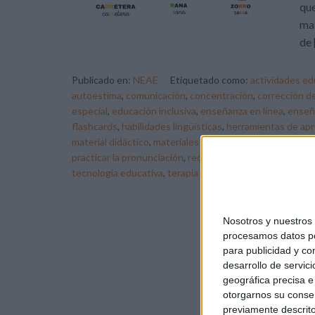
que
mat
de 
Publicado en:
NEAE
Etiquetado como:
actividades ed
autoestima
,
comunicación
,
concentración
,
corrección de
especial
,
educación inclusiva
,
enseñanza en línea
,
enseña
flashcards
,
habilidades lingüísticas
,
herramientas de apr
material didáctico
,
materiales de enseñanza
,
mejorar la 
practicar la pronunciación
,
recursos pedagógicos
,
rotac
tecnología educativa
,
terapia del habla
,
trastornos del h
Nosotros y nuestro
procesamos datos per
para publicidad y co
desarrollo de servici
geográfica precisa e 
otorgarnos su conse
previamente descrito