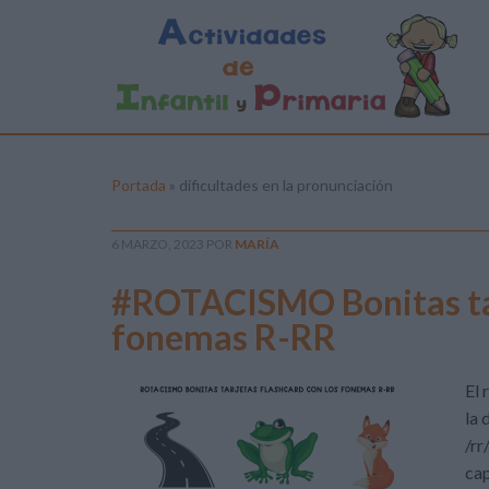
Portada
»
dificultades en la pronunciación
6 MARZO, 2023
POR
MARÍA
#ROTACISMO Bonitas tar
fonemas R-RR
El 
la 
/rr
cap