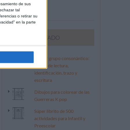
esamiento de sus
echazar tal
erencias o retirar su
vacidad" en la parte
LO MÁS VISITADO
Primer grupo consonántico:
Fichas de lectura,
identificación, trazo y
escritura
Dibujos para colorear de las
Guerreras K pop
Súper librito de 500
actividades para Infantil y
Preescolar