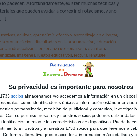
 lo padecen. Afortunadamente, existen muchas técnicas y
eriales que pueden ayudar a corregir el rotacismo, y uno
[…]
ucativas
,
adultos
,
aprendizaje efectivo
,
aprendizaje en el hogar
,
 la pronunciación
,
dificultades en la pronunciación
,
educación
nza individualizada
,
enseñanza personalizada
,
escritura
,
endizaje
,
imágenes
,
juegos educativos
,
lectura
,
lenguaje
,
comunicación oral
,
memoria visual
,
niños
,
palabras escritas
,
ismo
,
sonidos /r/ y /rr/
,
Tarjetas
,
técnicas de enseñanza
,
abla
,
versatilidad
,
vocabulario
Su privacidad es importante para nosotros
s 1733
socios
almacenamos y/o accedemos a información en un disposit
sonales, como identificadores únicos e información estándar enviada 
ntenido personalizado, medición de publicidad y contenido, investigaci
os.
Con su permiso, nosotros y nuestros socios podemos utilizar datos 
identificación mediante las características de dispositivos. Puede hacer
ntimiento a nosotros y a nuestros 1733 socios para que llevemos a ca
. De forma alternativa, puede acceder a información más detallada y 