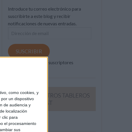
Introduce tu correo electrónico para
suscribirte a este blog y recibir
notificaciones de nuevas entradas.
Dirección
de
email
SUSCRIBIR
Únete a otros 371K suscriptores
ivo, como cookies, y
SIGUE NUESTROS TABLEROS
por un dispositivo
EN PINTEREST
ón de audiencia y
de localización
 clic para
bo el procesamiento
cambiar sus