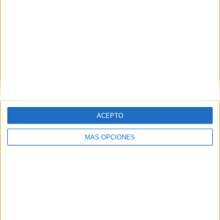
SUSCRIBETE
Introduce tu correo electrónico para suscribirte a este blog
y recibir notificaciones de nuevas entradas.
Dirección
de
email
SUSCRIBIR
ACEPTO
Únete a otros 371K suscriptores
MÁS OPCIONES
SIGUE NUESTROS TABLEROS EN
PINTEREST