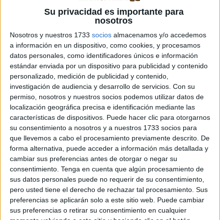
Su privacidad es importante para
nosotros
Nosotros y nuestros 1733
socios
almacenamos y/o accedemos
a información en un dispositivo, como cookies, y procesamos
rotacismo es un trastorno del habla que se caracteriza
datos personales, como identificadores únicos e información
por la dificultad para pronunciar correctamente los
estándar enviada por un dispositivo para publicidad y contenido
sonidos /r/ y /rr/. Este problema puede afectar
personalizado, medición de publicidad y contenido,
significativamente la capacidad de comunicación y la
investigación de audiencia y desarrollo de servicios.
Con su
autoestima de las personas que lo padecen.
permiso, nosotros y nuestros socios podemos utilizar datos de
localización geográfica precisa e identificación mediante las
Afortunadamente, existen muchas técnicas y materiales
características de dispositivos. Puede hacer clic para otorgarnos
que pueden ayudar a corregir el rotacismo, y uno de […]
su consentimiento a nosotros y a nuestros 1733 socios para
que llevemos a cabo el procesamiento previamente descrito. De
Publicado en:
NEAE
Etiquetado como:
actividades
forma alternativa, puede acceder a información más detallada y
educativas
,
adultos
,
aprendizaje efectivo
,
aprendizaje en el
cambiar sus preferencias antes de otorgar o negar su
hogar
,
autoestima
,
comunicación
,
concentración
,
corrección
consentimiento.
Tenga en cuenta que algún procesamiento de
de la pronunciación
,
dificultades en la pronunciación
,
sus datos personales puede no requerir de su consentimiento,
pero usted tiene el derecho de rechazar tal procesamiento. Sus
educación especial
,
educación inclusiva
,
enseñanza en línea
,
preferencias se aplicarán solo a este sitio web. Puede cambiar
enseñanza individualizada
,
enseñanza personalizada
,
escritura
,
sus preferencias o retirar su consentimiento en cualquier
flashcards
,
habilidades lingüísticas
,
herramientas de