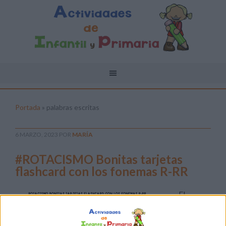
Portada
»
palabras escritas
6 MARZO, 2023
POR
MARÍA
#ROTACISMO Bonitas tarjetas
flashcard con los fonemas R-RR
El