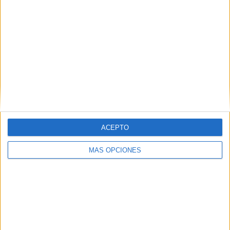
SUSCRIBETE
Introduce tu correo electrónico para suscribirte a este blog
y recibir notificaciones de nuevas entradas.
Dirección
de
email
ACEPTO
SUSCRIBIR
Únete a otros 371K suscriptores
MÁS OPCIONES
SIGUE NUESTROS TABLEROS EN
PINTEREST