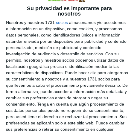
Su privacidad es importante para
nosotros
Nosotros y nuestros 1731
socios
almacenamos y/o accedemos
a información en un dispositivo, como cookies, y procesamos
Introducción: La conjugación verbal es un pilar esencial
datos personales, como identificadores únicos e información
estándar enviada por un dispositivo para publicidad y contenido
en el aprendizaje del idioma español. Para apoyar este
personalizado, medición de publicidad y contenido,
aspecto crucial de la gramática, presentamos un recurso
investigación de audiencia y desarrollo de servicios.
Con su
visual único: láminas detalladas con las tres
permiso, nosotros y nuestros socios podemos utilizar datos de
conjugaciones verbales, diseñadas especialmente para
localización geográfica precisa e identificación mediante las
estudiantes de Primaria. Desarrollo: Estas láminas
características de dispositivos. Puede hacer clic para otorgarnos
su consentimiento a nosotros y a nuestros 1731 socios para
educativas son una herramienta perfecta para introducir
que llevemos a cabo el procesamiento previamente descrito. De
y reforzar las reglas de […]
forma alternativa, puede acceder a información más detallada y
cambiar sus preferencias antes de otorgar o negar su
Publicado en:
Educación Primaria
,
Estimulación del lenguaje
,
consentimiento.
Tenga en cuenta que algún procesamiento de
Lengua
,
Lengua
,
Lengua
,
Primer Ciclo
,
Segundo Ciclo
,
Tercer
sus datos personales puede no requerir de su consentimiento,
pero usted tiene el derecho de rechazar tal procesamiento. Sus
Ciclo
Etiquetado como:
-ar
,
-er
,
-ir
,
actividades
,
aprendizaje
,
preferencias se aplicarán solo a este sitio web. Puede cambiar
atractivas
,
aula
,
base sólida
,
casa
,
colores
,
conjugación
,
sus preferencias o retirar su consentimiento en cualquier
conjugaciones
,
consejos
,
constante
,
consulta
,
descargar
,