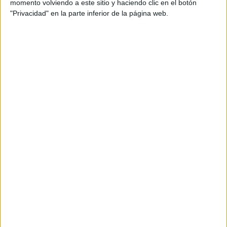
momento volviendo a este sitio y haciendo clic en el botón
diaria
,
diferenciar
,
diseño
,
divertida
,
educación
,
educativos
,
"Privacidad" en la parte inferior de la página web.
efectiva
,
ejemplos
,
enriquecer
,
enseñanza
,
escritura
,
español
,
estudiantes
,
estudio
,
futuro
,
Gráficos
,
gramática
,
guía
,
habilidad
,
herramienta
,
integral
,
láminas
,
lección
,
lenguaje
,
mejoramiento
,
memorización
,
modos
,
orientación andújar
,
pasado
,
patrones
,
prácticos
,
presente
,
Primaria
,
proceso
,
RECURSOS
,
referencia
,
terminaciones
,
tiempos
,
trucos
,
verbales
,
visual