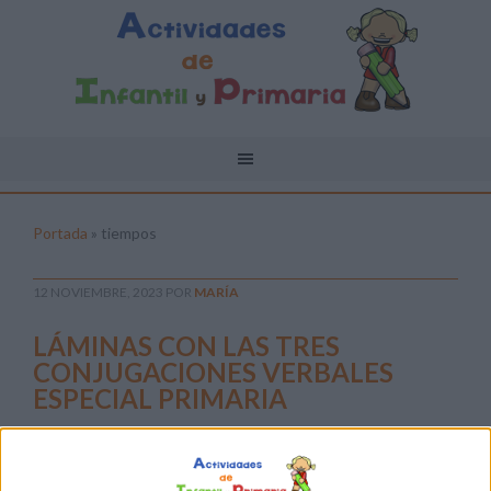
Portada
»
tiempos
12 NOVIEMBRE, 2023
POR
MARÍA
LÁMINAS CON LAS TRES
CONJUGACIONES VERBALES
ESPECIAL PRIMARIA