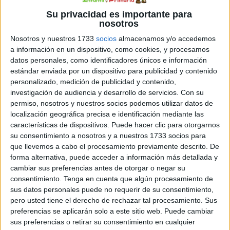
Su privacidad es importante para
nosotros
Nosotros y nuestros 1733
socios
almacenamos y/o accedemos
a información en un dispositivo, como cookies, y procesamos
Introducción: La conjugación verbal es un pilar esencial
datos personales, como identificadores únicos e información
estándar enviada por un dispositivo para publicidad y contenido
en el aprendizaje del idioma español. Para apoyar este
personalizado, medición de publicidad y contenido,
aspecto crucial de la gramática, presentamos un recurso
investigación de audiencia y desarrollo de servicios.
Con su
visual único: láminas detalladas con las tres
permiso, nosotros y nuestros socios podemos utilizar datos de
conjugaciones verbales, diseñadas especialmente para
localización geográfica precisa e identificación mediante las
estudiantes de Primaria. Desarrollo: Estas láminas
características de dispositivos. Puede hacer clic para otorgarnos
su consentimiento a nosotros y a nuestros 1733 socios para
educativas son una herramienta perfecta para introducir
que llevemos a cabo el procesamiento previamente descrito. De
y reforzar las reglas de […]
forma alternativa, puede acceder a información más detallada y
cambiar sus preferencias antes de otorgar o negar su
Publicado en:
Educación Primaria
,
Estimulación del lenguaje
,
consentimiento.
Tenga en cuenta que algún procesamiento de
Lengua
,
Lengua
,
Lengua
,
Primer Ciclo
,
Segundo Ciclo
,
Tercer
sus datos personales puede no requerir de su consentimiento,
pero usted tiene el derecho de rechazar tal procesamiento. Sus
Ciclo
Etiquetado como:
-ar
,
-er
,
-ir
,
actividades
,
aprendizaje
,
preferencias se aplicarán solo a este sitio web. Puede cambiar
atractivas
,
aula
,
base sólida
,
casa
,
colores
,
conjugación
,
sus preferencias o retirar su consentimiento en cualquier
conjugaciones
,
consejos
,
constante
,
consulta
,
descargar
,