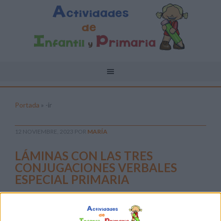
Portada
»
-ir
12 NOVIEMBRE, 2023
POR
MARÍA
LÁMINAS CON LAS TRES
CONJUGACIONES VERBALES
ESPECIAL PRIMARIA