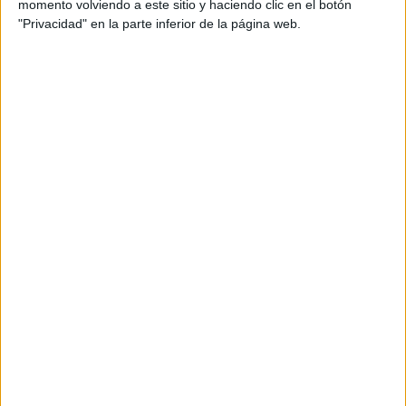
momento volviendo a este sitio y haciendo clic en el botón
diaria
,
diferenciar
,
diseño
,
divertida
,
educación
,
educativos
,
"Privacidad" en la parte inferior de la página web.
efectiva
,
ejemplos
,
enriquecer
,
enseñanza
,
escritura
,
español
,
estudiantes
,
estudio
,
futuro
,
Gráficos
,
gramática
,
guía
,
habilidad
,
herramienta
,
integral
,
láminas
,
lección
,
lenguaje
,
mejoramiento
,
memorización
,
modos
,
orientación andújar
,
pasado
,
patrones
,
prácticos
,
presente
,
Primaria
,
proceso
,
RECURSOS
,
referencia
,
terminaciones
,
tiempos
,
trucos
,
verbales
,
visual