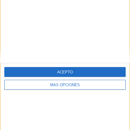
SUSCRIBETE
Introduce tu correo electrónico para suscribirte a este blog
y recibir notificaciones de nuevas entradas.
Dirección
de
email
ACEPTO
SUSCRIBIR
Únete a otros 371K suscriptores
MÁS OPCIONES
SIGUE NUESTROS TABLEROS EN
PINTEREST