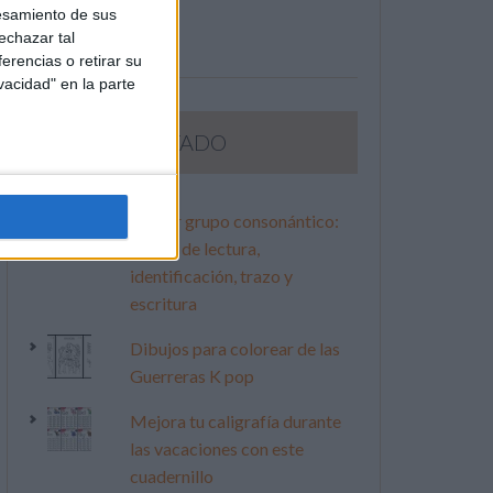
esamiento de sus
echazar tal
erencias o retirar su
vacidad" en la parte
LO MÁS VISITADO
Primer grupo consonántico:
Fichas de lectura,
identificación, trazo y
escritura
Dibujos para colorear de las
Guerreras K pop
Mejora tu caligrafía durante
las vacaciones con este
cuadernillo