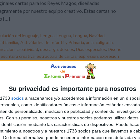
ginales cartas para los Reyes Magos, diseñadas
egramente por nuestro equipo creativo. Estas cartas no
o […]
ulación del lenguaje
,
Lengua
,
Lengua
,
Lengua
,
Navidad
,
ad familiar
,
Actividades de Infantil y Primaria
,
aula
,
caligrafía
,
icación
,
creatividad
,
descarga
,
deseos
,
Dias especiales
,
Diseño
,
escritura creativa
,
estructura de cartas
,
expresión
,
expresión
tura
,
interactividad
,
Mano
,
mensajes personales
,
Navidad
,
mientos
,
personalización
,
práctica de escritura
,
recortables
,
ers
,
temporada navideña
,
tradición
Su privacidad es importante para nosotros
s 1733
socios
almacenamos y/o accedemos a información en un disposit
sonales, como identificadores únicos e información estándar enviada 
ntenido personalizado, medición de publicidad y contenido, investigaci
os.
Con su permiso, nosotros y nuestros socios podemos utilizar datos 
identificación mediante las características de dispositivos. Puede hacer
ntimiento a nosotros y a nuestros 1733 socios para que llevemos a ca
. De forma alternativa, puede acceder a información más detallada y 