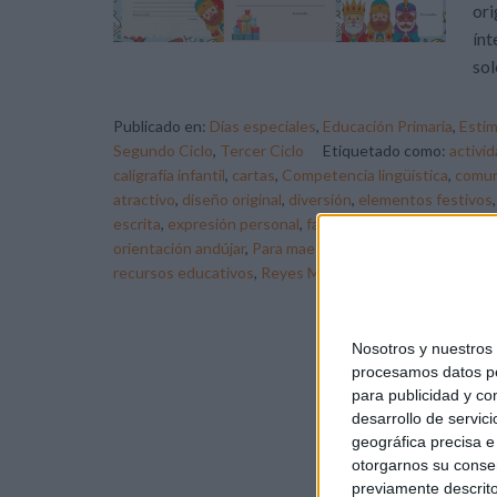
ori
ínt
sol
Publicado en:
Días especiales
,
Educación Primaria
,
Estim
Segundo Ciclo
,
Tercer Ciclo
Etiquetado como:
activid
caligrafía infantil
,
cartas
,
Competencia lingüística
,
comun
atractivo
,
diseño original
,
diversión
,
elementos festivos
escrita
,
expresión personal
,
familia
,
habilidades de escri
orientación andújar
,
Para maestros y profesores
,
pensa
recursos educativos
,
Reyes Magos
,
sentimientos
,
stick
Nosotros y nuestro
procesamos datos per
para publicidad y co
desarrollo de servici
geográfica precisa e 
otorgarnos su conse
previamente descrito