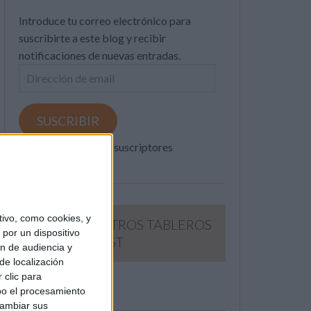
Introduce tu correo electrónico para
suscribirte a este blog y recibir
notificaciones de nuevas entradas.
Dirección
de
email
SUSCRIBIR
Únete a otros 371K suscriptores
ivo, como cookies, y
SIGUE NUESTROS TABLEROS
por un dispositivo
EN PINTEREST
ón de audiencia y
de localización
 clic para
bo el procesamiento
cambiar sus