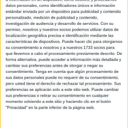
últimos
datos personales, como identificadores únicos e información
estándar enviada por un dispositivo para publicidad y contenido
días de
personalizado, medición de publicidad y contenido,
clase
investigación de audiencia y desarrollo de servicios.
Con su
antes de
permiso, nosotros y nuestros socios podemos utilizar datos de
las
localización geográfica precisa e identificación mediante las
características de dispositivos. Puede hacer clic para otorgarnos
su consentimiento a nosotros y a nuestros 1733 socios para
que llevemos a cabo el procesamiento previamente descrito. De
forma alternativa, puede acceder a información más detallada y
vacaciones de Navidad son un momento perfecto para
cambiar sus preferencias antes de otorgar o negar su
parar, reflexionar y conectar con las emociones de
consentimiento.
Tenga en cuenta que algún procesamiento de
nuestros alumnos. Por eso hoy queremos compartir una
sus datos personales puede no requerir de su consentimiento,
ficha muy particular y emotiva, pensada para que los
pero usted tiene el derecho de rechazar tal procesamiento. Sus
preferencias se aplicarán solo a este sitio web. Puede cambiar
niños y niñas expresen sus deseos para el año 2026, ya
sus preferencias o retirar su consentimiento en cualquier
sea a través […]
momento volviendo a este sitio y haciendo clic en el botón
"Privacidad" en la parte inferior de la página web.
Publicado en:
Navidad
Etiquetado como:
año 2026
,
creatividad
,
deseos
,
dinámica de reflexión
,
fin de año
,
propósitos
,
reflexión
,
reflexión emocional
,
reflexión personal