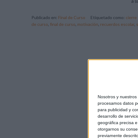
a s
Publicado en:
Final de Curso
Etiquetado como:
cierre
de curso
,
final de curso
,
motivación
,
recuerdos escolar
,
Nosotros y nuestro
procesamos datos per
para publicidad y co
desarrollo de servici
geográfica precisa e 
otorgarnos su conse
previamente descrito