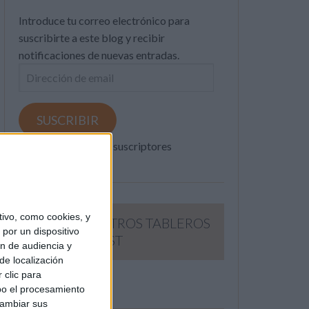
Introduce tu correo electrónico para
suscribirte a este blog y recibir
notificaciones de nuevas entradas.
Dirección
de
email
SUSCRIBIR
Únete a otros 371K suscriptores
ivo, como cookies, y
SIGUE NUESTROS TABLEROS
por un dispositivo
EN PINTEREST
ón de audiencia y
de localización
 clic para
bo el procesamiento
cambiar sus