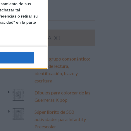
esamiento de sus
echazar tal
erencias o retirar su
vacidad" en la parte
LO MÁS VISITADO
Primer grupo consonántico:
Fichas de lectura,
identificación, trazo y
escritura
Dibujos para colorear de las
Guerreras K pop
Súper librito de 500
actividades para Infantil y
Preescolar