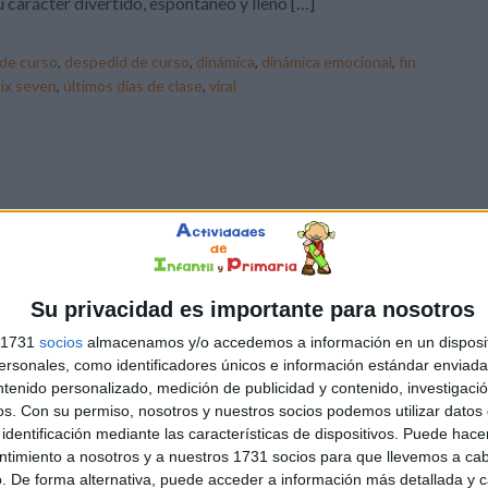
u carácter divertido, espontáneo y lleno […]
 de curso
,
despedid de curso
,
dinámica
,
dinámica emocional
,
fin
six seven
,
últimos días de clase
,
viral
Su privacidad es importante para nosotros
s 1731
socios
almacenamos y/o accedemos a información en un disposit
sonales, como identificadores únicos e información estándar enviada 
ntenido personalizado, medición de publicidad y contenido, investigaci
os.
Con su permiso, nosotros y nuestros socios podemos utilizar datos 
identificación mediante las características de dispositivos. Puede hacer
ntimiento a nosotros y a nuestros 1731 socios para que llevemos a ca
. De forma alternativa, puede acceder a información más detallada y 