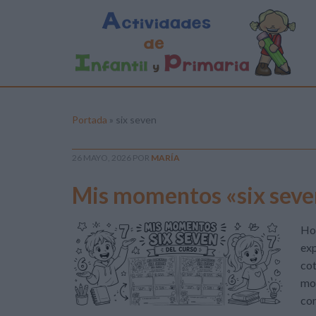
Portada
»
six seven
26 MAYO, 2026
POR
MARÍA
Mis momentos «six seven
Hoy
exp
cot
mom
con