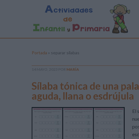
Portada
»
separar sílabas
14 MAYO, 2023
POR
MARÍA
Sílaba tónica de una pala
aguda, llana o esdrújula
El 
nue
pos
esd