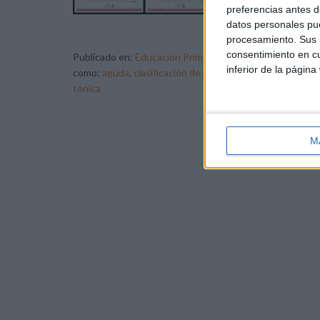
pal
preferencias antes d
enc
datos personales pue
procesamiento. Sus p
consentimiento en cu
Publicado en:
Educación Primaria
,
Lengua
,
Lengua
,
Leng
inferior de la página
como:
aguda
,
clasificación de palabras
,
Competencia ling
tónica
M