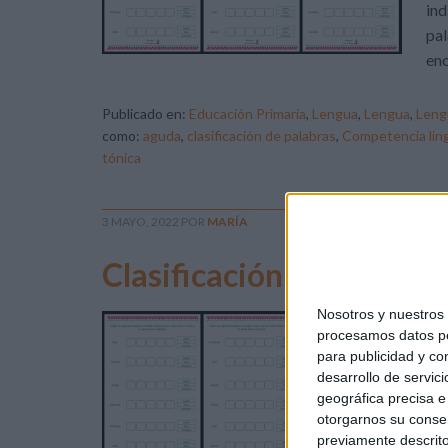
ind
pal
enc
Publicado en:
Educación Primaria
,
Lengua
,
Lengua
,
Leng
como:
aguda
,
clasificación de palabras
,
Competencia ling
tónica
3 MAYO, 2022
POR
MARÍA
Clasificación de palabra:
Nosotros y nuestro
El 
procesamos datos per
nue
para publicidad y co
pos
desarrollo de servici
esd
geográfica precisa e 
otorgarnos su conse
ind
previamente descrito