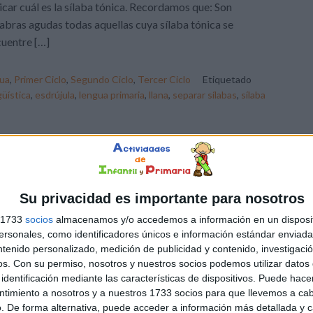
icar cuál es la sílaba tónica. Recordamos que: Son
abras agudas todas aquellas cuya sílaba tónica se
uentre […]
ua
,
Primer Ciclo
,
Segundo Ciclo
,
Tercer Ciclo
Etiquetado
üística
,
esdrújula
,
lengua primaria
,
llana
,
separar sílabas
,
sílaba
DEJA UN COMENTARIO
 Aguda, llana o esdrújula
Su privacidad es importante para nosotros
s 1733
socios
almacenamos y/o accedemos a información en un disposit
siguiente material es una colección de fichas para que
sonales, como identificadores únicos e información estándar enviada 
stros alumnos aprendan a clasificar las palabras según la
ntenido personalizado, medición de publicidad y contenido, investigaci
ición de su sílaba tónica; es decir, en aguda, llanas o
os.
Con su permiso, nosotros y nuestros socios podemos utilizar datos 
rújulas. Antes deberán separar en sílabas la palabra e
identificación mediante las características de dispositivos. Puede hacer
ntimiento a nosotros y a nuestros 1733 socios para que llevemos a ca
icar cuál es la sílaba tónica. Recordamos que: Son
. De forma alternativa, puede acceder a información más detallada y 