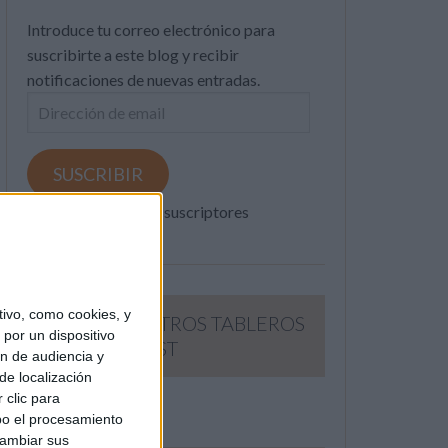
Introduce tu correo electrónico para
suscribirte a este blog y recibir
notificaciones de nuevas entradas.
Dirección
de
email
SUSCRIBIR
Únete a otros 371K suscriptores
ivo, como cookies, y
SIGUE NUESTROS TABLEROS
por un dispositivo
EN PINTEREST
ón de audiencia y
de localización
 clic para
bo el procesamiento
cambiar sus