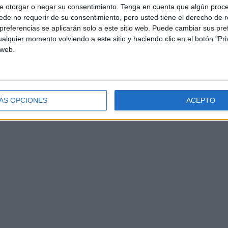
abras agudas todas aquellas cuya sílaba tónica se
e otorgar o negar su consentimiento.
Tenga en cuenta que algún proc
uentre […]
de no requerir de su consentimiento, pero usted tiene el derecho de r
referencias se aplicarán solo a este sitio web. Puede cambiar sus pref
alquier momento volviendo a este sitio y haciendo clic en el botón "Pri
ua
,
Primer Ciclo
,
Segundo Ciclo
,
Tercer Ciclo
Etiquetado
 web.
üística
,
esdrújula
,
lengua primaria
,
llana
,
separar sílabas
,
sílaba
ÁS OPCIONES
ACEPTO