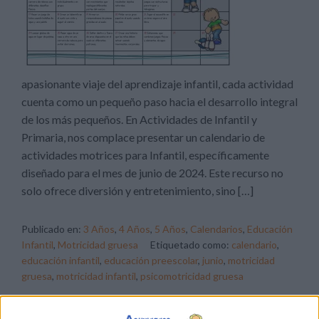
apasionante viaje del aprendizaje infantil, cada actividad
cuenta como un pequeño paso hacia el desarrollo integral
de los más pequeños. En Actividades de Infantil y
Primaria, nos complace presentar un calendario de
actividades motrices para Infantil, específicamente
diseñado para el mes de junio de 2024. Este recurso no
solo ofrece diversión y entretenimiento, sino […]
Publicado en:
3 Años
,
4 Años
,
5 Años
,
Calendarios
,
Educación
Infantil
,
Motricidad gruesa
Etiquetado como:
calendario
,
educación infantil
,
educación preescolar
,
junio
,
motricidad
gruesa
,
motricidad infantil
,
psicomotricidad gruesa