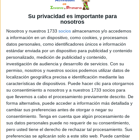
23 FEBRERO, 2024
POR
MARÍA
Tarjetas para trabajar la motricidad
Su privacidad es importante para
nosotros
gruesa de las manos
Nosotros y nuestros 1733
socios
almacenamos y/o accedemos
En el
a información en un dispositivo, como cookies, y procesamos
datos personales, como identificadores únicos e información
estándar enviada por un dispositivo para publicidad y contenido
personalizado, medición de publicidad y contenido,
investigación de audiencia y desarrollo de servicios.
Con su
permiso, nosotros y nuestros socios podemos utilizar datos de
localización geográfica precisa e identificación mediante las
características de dispositivos. Puede hacer clic para otorgarnos
su consentimiento a nosotros y a nuestros 1733 socios para
apasionante viaje del aprendizaje infantil, la motricidad
que llevemos a cabo el procesamiento previamente descrito. De
gruesa juega un papel fundamental en el desarrollo físico
forma alternativa, puede acceder a información más detallada y
y cognitivo de los niños. Es por ello que hoy nos
cambiar sus preferencias antes de otorgar o negar su
consentimiento.
Tenga en cuenta que algún procesamiento de
sumergimos en la importancia de trabajar con el recurso
sus datos personales puede no requerir de su consentimiento,
«Tarjetas para Trabajar la Motricidad Gruesa de las
pero usted tiene el derecho de rechazar tal procesamiento. Sus
Manos». Estas tarjetas, diseñadas para fortalecer los
preferencias se aplicarán solo a este sitio web. Puede cambiar