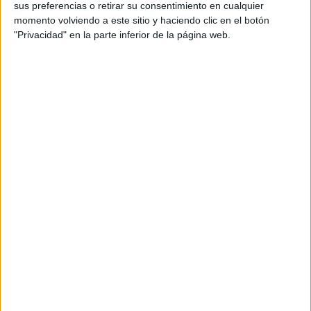
músculos y […]
sus preferencias o retirar su consentimiento en cualquier
momento volviendo a este sitio y haciendo clic en el botón
"Privacidad" en la parte inferior de la página web.
Publicado en:
3 Años
,
4 Años
,
5 Años
,
Educación Infantil
,
Grafomotricidad
,
Grafomotricidad
,
Grafomotricidad
,
Motricidad gruesa
Etiquetado como:
desarrollo psicomotor
,
educación infantil
,
educación preescolar
,
imitación
,
motricidad
gruesa
,
NEAE
,
psicomotricidad gruesa
31 ENERO, 2024
POR
MARÍA
Divertidas frases psicomotrices con
rimas para niños
La