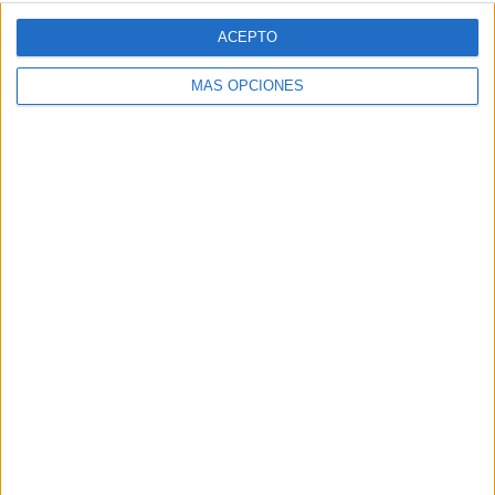
ACEPTO
SUSCRIBETE
MÁS OPCIONES
Introduce tu correo electrónico para suscribirte a este blog
y recibir notificaciones de nuevas entradas.
Dirección
de
email
SUSCRIBIR
Únete a otros 371K suscriptores
SIGUE NUESTROS TABLEROS EN
PINTEREST