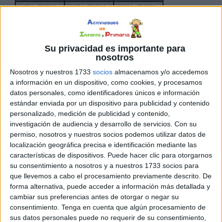
Su privacidad es importante para
Actividades de Infantil y Primaria, siempre buscamos
nosotros
formas creativas y divertidas para ayudar a nuestros
Nosotros y nuestros 1733
socios
almacenamos y/o accedemos
pequeños a aprender y desarrollarse. Hoy estamos
a información en un dispositivo, como cookies, y procesamos
encantados de compartir un nuevo recurso que encantará
datos personales, como identificadores únicos e información
tanto a profesores como a alumnos: un bonito cuaderno
estándar enviada por un dispositivo para publicidad y contenido
personalizado, medición de publicidad y contenido,
de rimas que no solo fomenta la lectura, sino que también
investigación de audiencia y desarrollo de servicios.
Con su
está diseñado para ejercitar […]
permiso, nosotros y nuestros socios podemos utilizar datos de
localización geográfica precisa e identificación mediante las
Publicado en:
4 Años
,
5 Años
,
Educación Infantil
,
Motricidad
características de dispositivos. Puede hacer clic para otorgarnos
gruesa
,
Plástica y creatividad
,
Plástica y creatividad
,
Plástica y
su consentimiento a nosotros y a nuestros 1733 socios para
creatividad
Etiquetado como:
colorear
,
educación infantil
,
que llevemos a cabo el procesamiento previamente descrito. De
educación preescolar
,
frases psicomotrices
,
motricidad fina
,
forma alternativa, puede acceder a información más detallada y
cambiar sus preferencias antes de otorgar o negar su
motricidad gruesa
,
rimas
consentimiento.
Tenga en cuenta que algún procesamiento de
sus datos personales puede no requerir de su consentimiento,