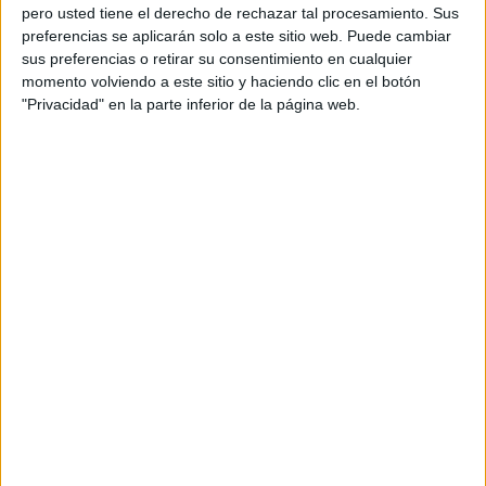
pero usted tiene el derecho de rechazar tal procesamiento. Sus
31 ENERO, 2024
POR
MARÍA
preferencias se aplicarán solo a este sitio web. Puede cambiar
sus preferencias o retirar su consentimiento en cualquier
Divertidas frases psicomotrices con
momento volviendo a este sitio y haciendo clic en el botón
rimas para niños
"Privacidad" en la parte inferior de la página web.
La
psicomotricidad es un pilar fundamental en el desarrollo
integral de los niños. En el blog «Actividades de Infantil y
Primaria», exploramos la importancia de trabajar con
divertidas frases psicomotrices con rimas, un recurso
lúdico y educativo que no solo pone en movimiento los
cuerpos de los pequeños, sino que también estimula sus