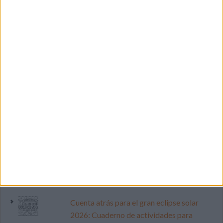
LO MÁS VISITADO
Calendario minimalista curso 2026-2027
para docentes
Dibujos para colorear de las Guerreras K
pop
Cuenta atrás para el gran eclipse solar
2026: Cuaderno de actividades para