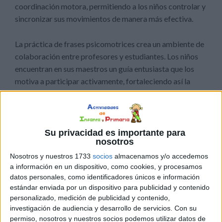
coordinación motora, permitiendo a los niños controlar y
sincronizar sus movimientos de manera más efectiva.
La práctica de frases psicomotrices crea un ambiente de
colaboración entre profesores y estudiantes. Los niños
encuentran en sus maestros un guía entusiasta que los
motiva a participar activamente, fortaleciendo así la
relación educativa.
La combinación de movimientos físicos coordinados con
rimas exige que los niños presten atención y se
Su privacidad es importante para
nosotros
concentren. Este enfoque dual mejora sus habilidades
para mantener la atención, una destreza valiosa en el
Nosotros y nuestros 1733
socios
almacenamos y/o accedemos
a información en un dispositivo, como cookies, y procesamos
proceso de aprendizaje.
datos personales, como identificadores únicos e información
estándar enviada por un dispositivo para publicidad y contenido
personalizado, medición de publicidad y contenido,
investigación de audiencia y desarrollo de servicios.
Con su
permiso, nosotros y nuestros socios podemos utilizar datos de