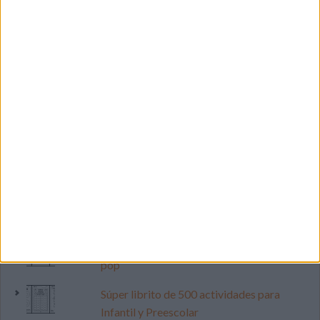
LO MÁS VISITADO
Primer grupo consonántico: Fichas de
lectura, identificación, trazo y escritura
Mejora tu caligrafía durante las
vacaciones con este cuadernillo
Dibujos para colorear de las Guerreras K
pop
Súper librito de 500 actividades para
Infantil y Preescolar