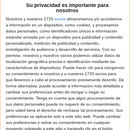
Su privacidad es importante para
nosotros
Nosotros y nuestros 1733
socios
almacenamos y/o accedemos
a información en un dispositivo, como cookies, y procesamos
datos personales, como identificadores únicos e información
estándar enviada por un dispositivo para publicidad y contenido
colaboración con @aula_pt_carlos y @fono.grafia02,
personalizado, medición de publicidad y contenido,
hemos creado un desafío emocionante que combina
investigación de audiencia y desarrollo de servicios.
Con su
diversión y aprendizaje. ¿Estás listo para poner a prueba
permiso, nosotros y nuestros socios podemos utilizar datos de
localización geográfica precisa e identificación mediante las
tus habilidades?
En cada tarjeta encontrarás un
características de dispositivos. Puede hacer clic para otorgarnos
modelo que deberás pintar de la manera exacta en un
su consentimiento a nosotros y a nuestros 1733 socios para
dibujo en blanco. Con cada tarjeta, tu atención se afilará
que llevemos a cabo el procesamiento previamente descrito. De
mientras observas los detalles y tu visión […]
forma alternativa, puede acceder a información más detallada y
cambiar sus preferencias antes de otorgar o negar su
consentimiento.
Tenga en cuenta que algún procesamiento de
Publicado en:
Atención
,
TDAH
Etiquetado como:
sus datos personales puede no requerir de su consentimiento,
Actividades para niños
,
aprendizaje creativo
,
aprendizaje
pero usted tiene el derecho de rechazar tal procesamiento. Sus
interactivo
,
atención
,
atención mantenida
,
atención selectiva
,
preferencias se aplicarán solo a este sitio web. Puede cambiar
buscamos y coloreamos
,
colorear
,
coloreo creativo
,
colores
,
sus preferencias o retirar su consentimiento en cualquier
concentración
,
coordinación motora fina
,
desarrollo cognitivo
,
momento volviendo a este sitio y haciendo clic en el botón