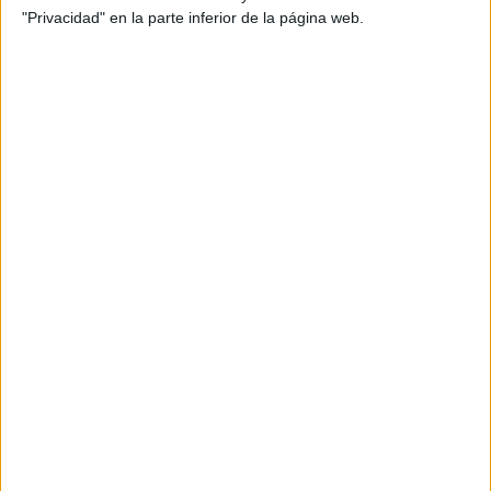
diversión en el aula
,
enseñanza lúdica
,
estimulacion cognitiva
,
"Privacidad" en la parte inferior de la página web.
estimulación visual
,
fichas de observación
,
funciones
ejecutivas
,
habilidades cognitivas
,
láminas de atención
,
observación detallada
,
orientacionandujar.es
,
Percepcion
visual
,
tdah
SUSCRIBETE