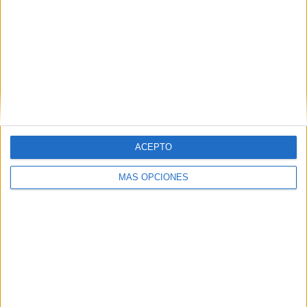
Introduce tu correo electrónico para suscribirte a este blog
y recibir notificaciones de nuevas entradas.
Dirección
de
email
SUSCRIBIR
ACEPTO
Únete a otros 371K suscriptores
MÁS OPCIONES
SIGUE NUESTROS TABLEROS EN
PINTEREST