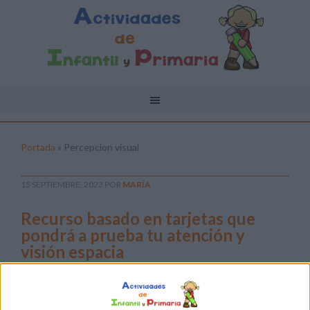
Portada
»
Percepcion visual
15 SEPTIEMBRE, 2023
POR
MARÍA
Recurso basado en tarjetas que
pondrá a prueba tu atención y
visión espacia
En