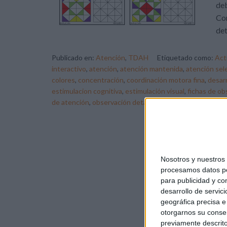
deb
Con
det
Publicado en:
Atención
,
TDAH
Etiquetado como:
Act
interactivo
,
atención
,
atención mantenida
,
atención sel
colores
,
concentración
,
coordinación motora fina
,
desarr
estimulacion cognitiva
,
estimulación visual
,
fichas de ob
de atención
,
observación detallada
,
orientacionandujar.
Nosotros y nuestro
procesamos datos per
para publicidad y co
desarrollo de servici
geográfica precisa e 
otorgarnos su conse
previamente descrito