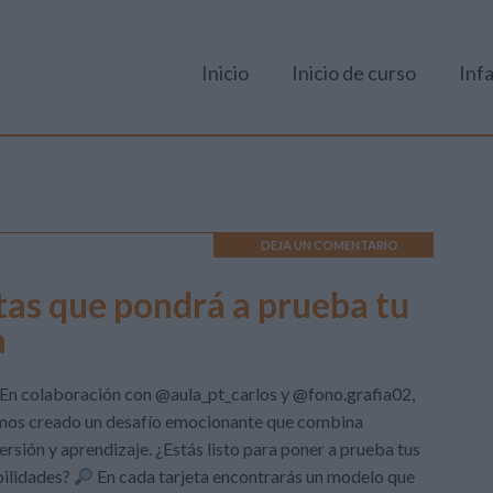
Inicio
Inicio de curso
Infa
DEJA UN COMENTARIO
tas que pondrá a prueba tu
a
En colaboración con @aula_pt_carlos y @fono.grafia02,
mos creado un desafío emocionante que combina
ersión y aprendizaje. ¿Estás listo para poner a prueba tus
bilidades?
En cada tarjeta encontrarás un modelo que