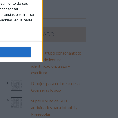
esamiento de sus
echazar tal
erencias o retirar su
vacidad" en la parte
LO MÁS VISITADO
Primer grupo consonántico:
Fichas de lectura,
identificación, trazo y
escritura
Dibujos para colorear de las
Guerreras K pop
Súper librito de 500
actividades para Infantil y
Preescolar