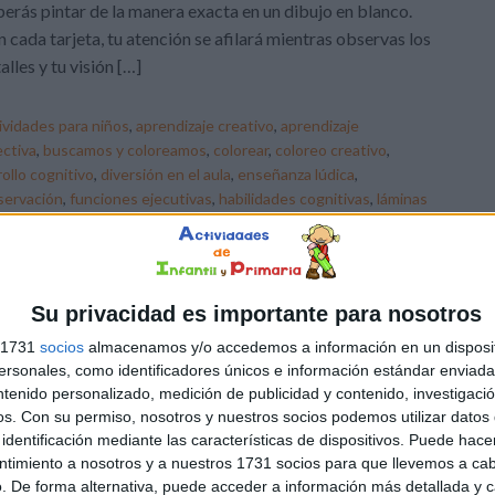
erás pintar de la manera exacta en un dibujo en blanco.
 cada tarjeta, tu atención se afilará mientras observas los
alles y tu visión […]
ividades para niños
,
aprendizaje creativo
,
aprendizaje
ectiva
,
buscamos y coloreamos
,
colorear
,
coloreo creativo
,
ollo cognitivo
,
diversión en el aula
,
enseñanza lúdica
,
servación
,
funciones ejecutivas
,
habilidades cognitivas
,
láminas
es
,
Percepcion visual
,
tdah
Su privacidad es importante para nosotros
s 1731
socios
almacenamos y/o accedemos a información en un disposit
sonales, como identificadores únicos e información estándar enviada 
ntenido personalizado, medición de publicidad y contenido, investigaci
os.
Con su permiso, nosotros y nuestros socios podemos utilizar datos 
identificación mediante las características de dispositivos. Puede hacer
ntimiento a nosotros y a nuestros 1731 socios para que llevemos a ca
. De forma alternativa, puede acceder a información más detallada y 