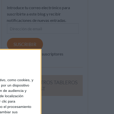
Introduce tu correo electrónico para
suscribirte a este blog y recibir
notificaciones de nuevas entradas.
Dirección
de
email
SUSCRIBIR
Únete a otros 371K suscriptores
ivo, como cookies, y
SIGUE NUESTROS TABLEROS
por un dispositivo
EN PINTEREST
ón de audiencia y
de localización
 clic para
bo el procesamiento
cambiar sus