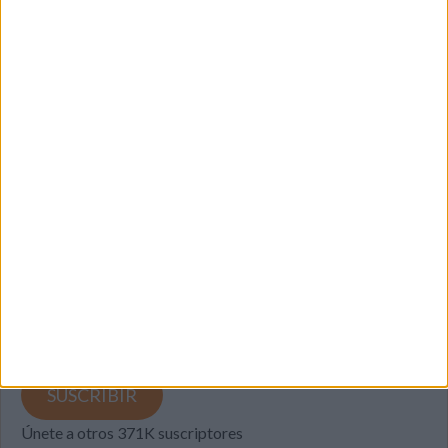
SUSCRIBETE
Introduce tu correo electrónico para suscribirte a este blog
y recibir notificaciones de nuevas entradas.
Dirección
de
email
SUSCRIBIR
Únete a otros 371K suscriptores