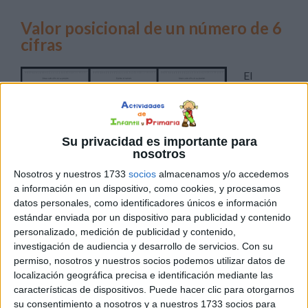
Valor posicional de un número de 6
cifras
El
siguiente
material
es un
Su privacidad es importante para
nosotros
Nosotros y nuestros 1733
socios
almacenamos y/o accedemos
a información en un dispositivo, como cookies, y procesamos
excelente recurso para trabajar el valor posicional de un
datos personales, como identificadores únicos e información
número de hasta 6 cifras. El valor posicional es el valor
estándar enviada por un dispositivo para publicidad y contenido
que toma un dígito de acuerdo con la posición que ocupa
personalizado, medición de publicidad y contenido,
dentro del número (unidades, decenas, centenas…). Es
investigación de audiencia y desarrollo de servicios.
Con su
por ello que el cambio de posición de un dígito dentro de
permiso, nosotros y nuestros socios podemos utilizar datos de
localización geográfica precisa e identificación mediante las
un número […]
características de dispositivos. Puede hacer clic para otorgarnos
su consentimiento a nosotros y a nuestros 1733 socios para