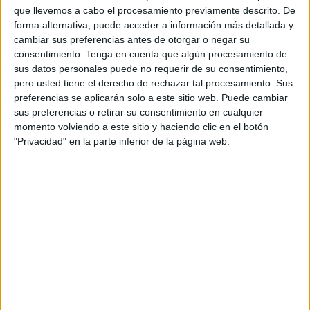
Publicado en:
Educación Primaria
,
Matemáticas
,
Matemáticas
,
que llevemos a cabo el procesamiento previamente descrito. De
Primer Ciclo
,
Segundo Ciclo
Etiquetado como:
Competencia
forma alternativa, puede acceder a información más detallada y
matemática
,
descomposición numérica
,
matemáticas primaria
,
cambiar sus preferencias antes de otorgar o negar su
valor posicional
consentimiento.
Tenga en cuenta que algún procesamiento de
sus datos personales puede no requerir de su consentimiento,
pero usted tiene el derecho de rechazar tal procesamiento. Sus
25 OCTUBRE, 2022
POR
MARÍA
preferencias se aplicarán solo a este sitio web. Puede cambiar
sus preferencias o retirar su consentimiento en cualquier
Número mayor y número menor de
momento volviendo a este sitio y haciendo clic en el botón
"Privacidad" en la parte inferior de la página web.
un grupo de números
Trabajar
con
números
puede
resultar
algo
complejo
y tedioso para nuestros alumnos; por ello, es importante