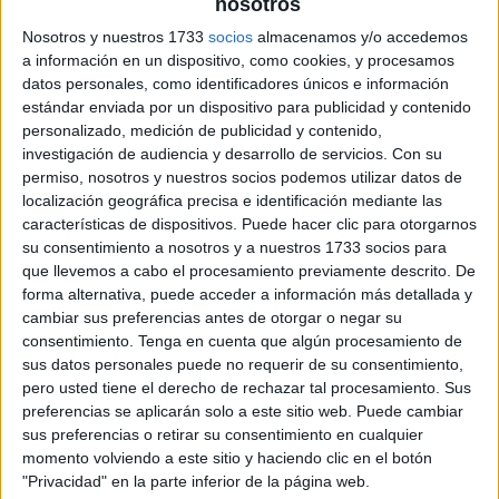
nosotros
+ Video
Nosotros y nuestros 1733
socios
almacenamos y/o accedemos
a información en un dispositivo, como cookies, y procesamos
datos personales, como identificadores únicos e información
explicativo DESCARGA EL TABLERO EN PDF Tablero
estándar enviada por un dispositivo para publicidad y contenido
personalizado, medición de publicidad y contenido,
de palabras + Video explicativo FUENTE:
investigación de audiencia y desarrollo de servicios.
Con su
https://www.youtube.com
permiso, nosotros y nuestros socios podemos utilizar datos de
localización geográfica precisa e identificación mediante las
Publicado en:
5 Años
,
Abecedario
,
Educación Primaria
,
características de dispositivos. Puede hacer clic para otorgarnos
su consentimiento a nosotros y a nuestros 1733 socios para
Lectoescritura
,
Lengua
,
Primer Ciclo
Etiquetado como:
que llevemos a cabo el procesamiento previamente descrito. De
comohacer
,
diy
,
edu
,
educadoras
,
educar
,
educativo
,
FORMAR
,
forma alternativa, puede acceder a información más detallada y
jardín
,
letras
,
maestras
,
maestros
,
manualidades
,
cambiar sus preferencias antes de otorgar o negar su
manualidadesconniños
,
manualidadesfáciles
,
consentimiento.
Tenga en cuenta que algún procesamiento de
manualidadesinfantiles
,
materialdidáctico
,
palabras
,
preescolar
,
sus datos personales puede no requerir de su consentimiento,
tutorial
pero usted tiene el derecho de rechazar tal procesamiento. Sus
preferencias se aplicarán solo a este sitio web. Puede cambiar
sus preferencias o retirar su consentimiento en cualquier
momento volviendo a este sitio y haciendo clic en el botón
"Privacidad" en la parte inferior de la página web.