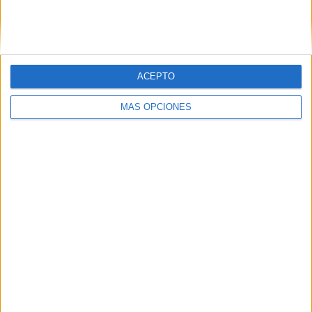
Únete a otros 371K suscriptores
ACEPTO
SIGUE NUESTROS TABLEROS EN
PINTEREST
MÁS OPCIONES
LO MÁS VISITADO