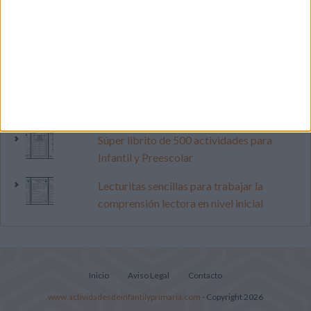
Primer grupo consonántico: Fichas de
lectura, identificación, trazo y escritura
Mejora tu caligrafía durante las
vacaciones con este cuadernillo
Dibujos para colorear de las Guerreras K
pop
Súper librito de 500 actividades para
Infantil y Preescolar
Lecturitas sencillas para trabajar la
comprensión lectora en nivel inicial
Inicio
Aviso Legal
Contacto
www.actividadesdeinfantilyprimaria.com
- Copyright 2026