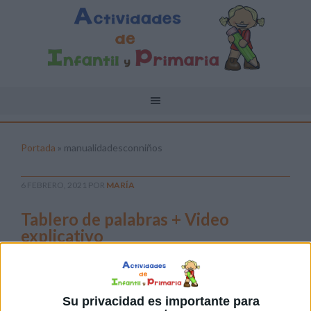
Portada
»
manualidadesconniños
6 FEBRERO, 2021
POR
MARÍA
Tablero de palabras + Video
explicativo
Tablero
de
Su privacidad es importante para
palabras