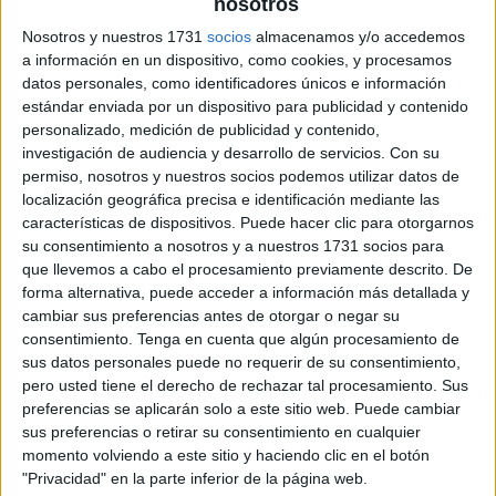
nosotros
+ Video
Nosotros y nuestros 1731
socios
almacenamos y/o accedemos
a información en un dispositivo, como cookies, y procesamos
datos personales, como identificadores únicos e información
explicativo DESCARGA EL TABLERO EN PDF Tablero
estándar enviada por un dispositivo para publicidad y contenido
personalizado, medición de publicidad y contenido,
de palabras + Video explicativo FUENTE:
investigación de audiencia y desarrollo de servicios.
Con su
https://www.youtube.com
permiso, nosotros y nuestros socios podemos utilizar datos de
localización geográfica precisa e identificación mediante las
Publicado en:
5 Años
,
Abecedario
,
Educación Primaria
,
características de dispositivos. Puede hacer clic para otorgarnos
su consentimiento a nosotros y a nuestros 1731 socios para
Lectoescritura
,
Lengua
,
Primer Ciclo
Etiquetado como:
que llevemos a cabo el procesamiento previamente descrito. De
comohacer
,
diy
,
edu
,
educadoras
,
educar
,
educativo
,
FORMAR
,
forma alternativa, puede acceder a información más detallada y
jardín
,
letras
,
maestras
,
maestros
,
manualidades
,
cambiar sus preferencias antes de otorgar o negar su
manualidadesconniños
,
manualidadesfáciles
,
consentimiento.
Tenga en cuenta que algún procesamiento de
manualidadesinfantiles
,
materialdidáctico
,
palabras
,
preescolar
,
sus datos personales puede no requerir de su consentimiento,
tutorial
pero usted tiene el derecho de rechazar tal procesamiento. Sus
preferencias se aplicarán solo a este sitio web. Puede cambiar
sus preferencias o retirar su consentimiento en cualquier
momento volviendo a este sitio y haciendo clic en el botón
"Privacidad" en la parte inferior de la página web.