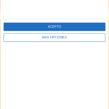
Únete a otros 371K suscriptores
ACEPTO
SIGUE NUESTROS TABLEROS EN
PINTEREST
MÁS OPCIONES
LO MÁS VISITADO