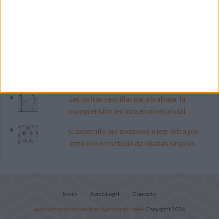
Primer grupo consonántico: Fichas de
lectura, identificación, trazo y escritura
Dibujos para colorear de las Guerreras K
pop
Súper librito de 500 actividades para
Infantil y Preescolar
Lecturitas sencillas para trabajar la
comprensión lectora en nivel inicial
Cuadernito aprendemos a leer letra por
letra con el método de sílabas simples
Inicio
Aviso Legal
Contacto
www.actividadesdeinfantilyprimaria.com
- Copyright 2026