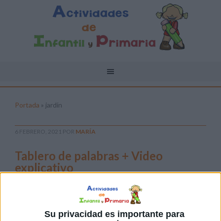
Portada
»
jardín
6 FEBRERO, 2021
POR
MARÍA
Tablero de palabras + Video
explicativo
Tablero
de
Su privacidad es importante para
palabras