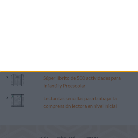
Calendario minimalista curso 2026-2027
para docentes
Dibujos para colorear de las Guerreras K
pop
Cuenta atrás para el gran eclipse solar
2026: Cuaderno de actividades para
descubrir el gran fenómeno
Súper librito de 500 actividades para
Infantil y Preescolar
Lecturitas sencillas para trabajar la
comprensión lectora en nivel inicial
Inicio
Aviso Legal
Contacto