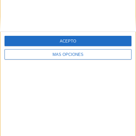
SUSCRIBIR
Únete a otros 371K suscriptores
ACEPTO
SIGUE NUESTROS TABLEROS EN
PINTEREST
MÁS OPCIONES
LO MÁS VISITADO