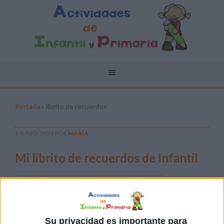
Portada
»
librito de recuerdos
1 JUNIO, 2026
POR
MARÍA
Mi librito de recuerdos de Infantil
Los
últimos
días de
Su privacidad es importante para