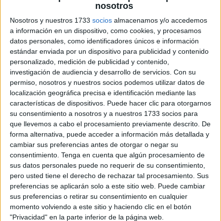
nosotros
Nosotros y nuestros 1733
socios
almacenamos y/o accedemos
a información en un dispositivo, como cookies, y procesamos
datos personales, como identificadores únicos e información
Educación Infantil están llenos de emociones, recuerdos
estándar enviada por un dispositivo para publicidad y contenido
y experiencias que merecen conservarse para siempre.
personalizado, medición de publicidad y contenido,
Por eso compartimos este precioso Librito de Recuerdos
investigación de audiencia y desarrollo de servicios.
Con su
de Infantil, un recurso pensado para que los más
permiso, nosotros y nuestros socios podemos utilizar datos de
localización geográfica precisa e identificación mediante las
pequeños recopilen sus vivencias, sus aprendizajes y los
características de dispositivos. Puede hacer clic para otorgarnos
momentos más felices de esta etapa tan importante
su consentimiento a nosotros y a nuestros 1733 socios para
antes de dar el […]
que llevemos a cabo el procesamiento previamente descrito. De
forma alternativa, puede acceder a información más detallada y
cambiar sus preferencias antes de otorgar o negar su
Publicado en:
Educación Infantil
,
Final de Curso
Etiquetado
consentimiento.
Tenga en cuenta que algún procesamiento de
como:
educación infantil
,
educación preescolar
,
fin de curso
,
sus datos personales puede no requerir de su consentimiento,
final de curso
,
graduación infantil
,
librito de recuerdos
,
pero usted tiene el derecho de rechazar tal procesamiento. Sus
recuerdos
,
recuerdos escolares
preferencias se aplicarán solo a este sitio web. Puede cambiar
sus preferencias o retirar su consentimiento en cualquier
momento volviendo a este sitio y haciendo clic en el botón
"Privacidad" en la parte inferior de la página web.