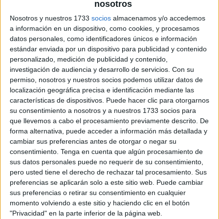
nosotros
Nosotros y nuestros 1733
socios
almacenamos y/o accedemos
a información en un dispositivo, como cookies, y procesamos
datos personales, como identificadores únicos e información
Educación Infantil están llenos de emociones, recuerdos
estándar enviada por un dispositivo para publicidad y contenido
y experiencias que merecen conservarse para siempre.
personalizado, medición de publicidad y contenido,
Por eso compartimos este precioso Librito de Recuerdos
investigación de audiencia y desarrollo de servicios.
Con su
de Infantil, un recurso pensado para que los más
permiso, nosotros y nuestros socios podemos utilizar datos de
localización geográfica precisa e identificación mediante las
pequeños recopilen sus vivencias, sus aprendizajes y los
características de dispositivos. Puede hacer clic para otorgarnos
momentos más felices de esta etapa tan importante
su consentimiento a nosotros y a nuestros 1733 socios para
antes de dar el […]
que llevemos a cabo el procesamiento previamente descrito. De
forma alternativa, puede acceder a información más detallada y
cambiar sus preferencias antes de otorgar o negar su
Publicado en:
Educación Infantil
,
Final de Curso
Etiquetado
consentimiento.
Tenga en cuenta que algún procesamiento de
como:
educación infantil
,
educación preescolar
,
fin de curso
,
sus datos personales puede no requerir de su consentimiento,
final de curso
,
graduación infantil
,
librito de recuerdos
,
pero usted tiene el derecho de rechazar tal procesamiento. Sus
recuerdos
,
recuerdos escolares
preferencias se aplicarán solo a este sitio web. Puede cambiar
sus preferencias o retirar su consentimiento en cualquier
momento volviendo a este sitio y haciendo clic en el botón
"Privacidad" en la parte inferior de la página web.