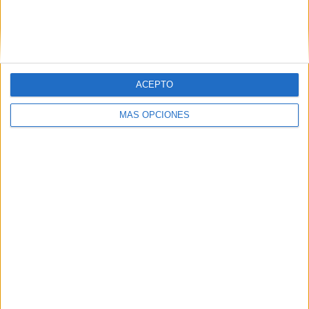
SUSCRIBIR
Únete a otros 371K suscriptores
ACEPTO
SIGUE NUESTROS TABLEROS EN
MÁS OPCIONES
PINTEREST
LO MÁS VISITADO