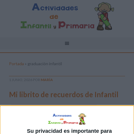
Portada
»
graduación infantil
1 JUNIO, 2026
POR
MARÍA
Mi librito de recuerdos de Infantil
Los
últimos
días de
Su privacidad es importante para