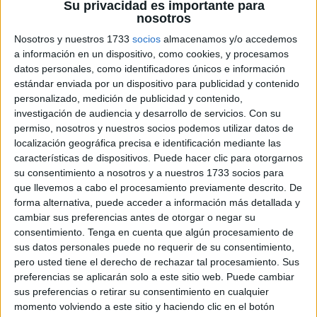
Su privacidad es importante para
nuestros
nosotros
alumnos
Nosotros y nuestros 1733
socios
almacenamos y/o accedemos
están
a información en un dispositivo, como cookies, y procesamos
datos personales, como identificadores únicos e información
estándar enviada por un dispositivo para publicidad y contenido
personalizado, medición de publicidad y contenido,
investigación de audiencia y desarrollo de servicios.
Con su
permiso, nosotros y nuestros socios podemos utilizar datos de
acostumbrados a comunicarse por mensajes de
localización geográfica precisa e identificación mediante las
WhatsApp, por lo que integrar esta herramienta en clase
características de dispositivos. Puede hacer clic para otorgarnos
puede ser una manera eficaz y motivadora de trabajar
su consentimiento a nosotros y a nuestros 1733 socios para
competencias clave como la expresión escrita y la
que llevemos a cabo el procesamiento previamente descrito. De
formulación de preguntas. Hoy compartimos un recurso
forma alternativa, puede acceder a información más detallada y
cambiar sus preferencias antes de otorgar o negar su
práctico que combina creatividad, reflexión y escritura.
consentimiento.
Tenga en cuenta que algún procesamiento de
El objetivo […]
sus datos personales puede no requerir de su consentimiento,
pero usted tiene el derecho de rechazar tal procesamiento. Sus
Publicado en:
Educación Primaria
,
Lengua
,
Tercer Ciclo
preferencias se aplicarán solo a este sitio web. Puede cambiar
Etiquetado como:
Competencia lingüística
,
estimulación del
sus preferencias o retirar su consentimiento en cualquier
lenguaje
,
expresión escrita
,
expresión oral
,
formular pregunta
,
momento volviendo a este sitio y haciendo clic en el botón