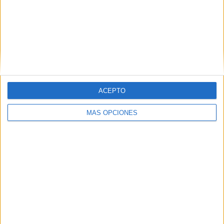
Introduce tu correo electrónico para suscribirte a este blog
y recibir notificaciones de nuevas entradas.
Dirección
de
email
SUSCRIBIR
Únete a otros 371K suscriptores
ACEPTO
MÁS OPCIONES
SIGUE NUESTROS TABLEROS EN
PINTEREST