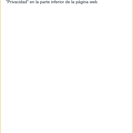
"Privacidad" en la parte inferior de la página web.
inferencias
,
inferir
,
lengua primaria
,
lenguaje y gramática
,
whatsapp
SUSCRIBETE