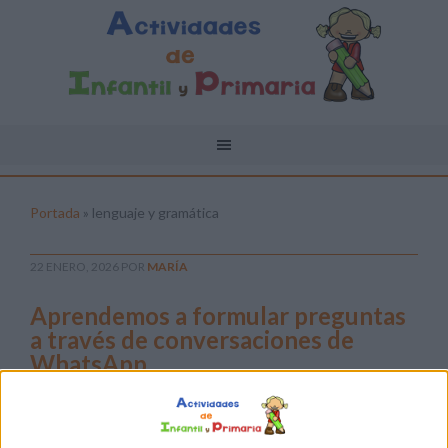
Portada
»
lenguaje y gramática
22 ENERO, 2026
POR
MARÍA
Aprendemos a formular preguntas
a través de conversaciones de
WhatsApp
En la era
digital,