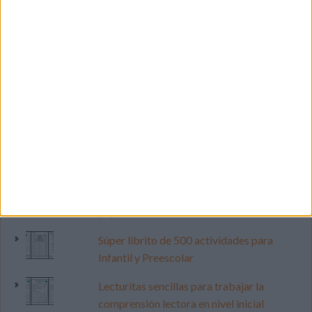
LO MÁS VISITADO
Primer grupo consonántico: Fichas de
lectura, identificación, trazo y escritura
Mejora tu caligrafía durante las
vacaciones con este cuadernillo
Dibujos para colorear de las Guerreras K
pop
Súper librito de 500 actividades para
Infantil y Preescolar
Lecturitas sencillas para trabajar la
comprensión lectora en nivel inicial